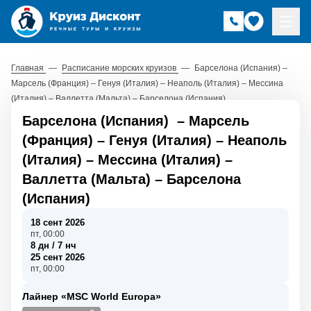
Главная
—
Расписание морских круизов
—
Барселона (Испания) –
Марсель (Франция) – Генуя (Италия) – Неаполь (Италия) – Мессина
(Италия) – Валлетта (Мальта) – Барселона (Испания)
Барселона (Испания)
–
Марсель
(Франция)
–
Генуя (Италия)
–
Неаполь
(Италия)
–
Мессина (Италия)
–
Валлетта (Мальта)
–
Барселона
(Испания)
18 сент 2026
пт, 00:00
8 дн / 7 нч
25 сент 2026
пт, 00:00
Лайнер «MSC World Europa»