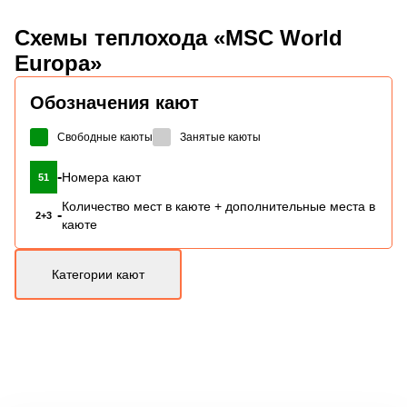
Схемы
теплохода «MSC World
Europa»
Обозначения кают
Свободные каюты
Занятые каюты
-
Номера кают
51
Количество мест в каюте + дополнительные места в
-
2+3
каюте
Категории кают