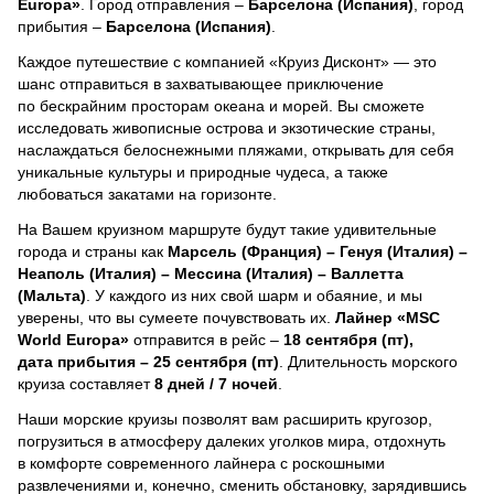
Europa»
. Город отправления –
Барселона (Испания)
, город
прибытия –
Барселона (Испания)
.
Каждое путешествие с компанией «Круиз Дисконт» — это
шанс отправиться в захватывающее приключение
по бескрайним просторам океана и морей.
Вы сможете
исследовать живописные острова и экзотические страны,
наслаждаться белоснежными пляжами, открывать для себя
уникальные культуры и природные чудеса, а также
любоваться закатами на горизонте.
На Вашем круизном маршруте будут такие удивительные
города и страны как
Марсель (Франция) – Генуя (Италия) –
Неаполь (Италия) – Мессина (Италия) – Валлетта
(Мальта)
. У каждого из них свой шарм и обаяние, и мы
уверены, что вы сумеете почувствовать их.
Лайнер
«MSC
World Europa»
отправится в рейс –
18 сентября (пт),
дата прибытия – 25 сентября (пт)
. Длительность морского
круиза составляет
8 дней / 7 ночей
.
Наши морские круизы позволят вам расширить кругозор,
погрузиться в атмосферу далеких уголков мира, отдохнуть
в комфорте современного лайнера с роскошными
развлечениями и, конечно, сменить обстановку, зарядившись