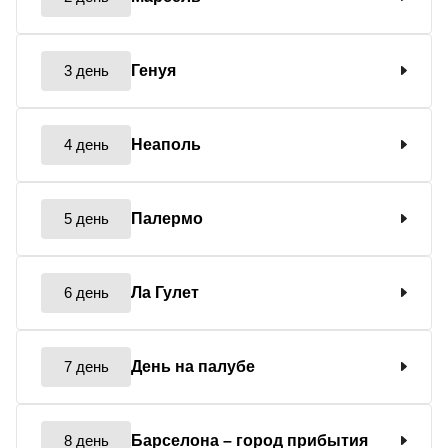
3 день
Генуя
4 день
Неаполь
5 день
Палермо
6 день
Ла Гулет
7 день
День на палубе
8 день
Барселона
– город прибытия