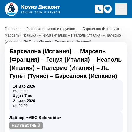
Главная
—
Расписание морских круизов
—
Барселона (Испания) –
Марсель (Франция) – Генуя (Италия) – Неаполь (Италия) – Палермо
(Италия) – Ла Гулет (Тунис) – Барселона (Испания)
Барселона (Испания)
–
Марсель
(Франция)
–
Генуя (Италия)
–
Неаполь
(Италия)
–
Палермо (Италия)
–
Ла
Гулет (Тунис)
–
Барселона (Испания)
14 мар 2026
сб, 00:00
8 дн / 7 нч
21 мар 2026
сб, 00:00
Лайнер «MSC Splendida»
НЕИЗВЕСТНЫЙ