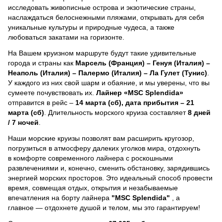
исследовать живописные острова и экзотические страны,
наслаждаться белоснежными пляжами, открывать для себя
уникальные культуры и природные чудеса, а также
любоваться закатами на горизонте.
На Вашем круизном маршруте будут такие удивительные
города и страны как
Марсель (Франция) – Генуя (Италия) –
Неаполь (Италия) – Палермо (Италия) – Ла Гулет (Тунис)
.
У каждого из них свой шарм и обаяние, и мы уверены, что вы
сумеете почувствовать их.
Лайнер
«MSC Splendida»
отправится в рейс –
14 марта (сб), дата прибытия – 21
марта (сб)
. Длительность морского круиза составляет
8 дней
/ 7 ночей
.
Наши морские круизы позволят вам расширить кругозор,
погрузиться в атмосферу далеких уголков мира, отдохнуть
в комфорте современного лайнера с роскошными
развлечениями и, конечно, сменить обстановку, зарядившись
энергией морских просторов. Это идеальный способ провести
время, совмещая отдых, открытия и незабываемые
впечатления на борту лайнера
"MSC Splendida"
, a
главное — отдохнете душой и телом, мы это гарантируем!