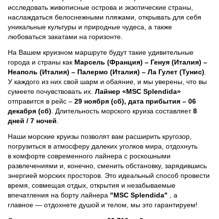
исследовать живописные острова и экзотические страны,
наслаждаться белоснежными пляжами, открывать для себя
уникальные культуры и природные чудеса, а также
любоваться закатами на горизонте.
На Вашем круизном маршруте будут такие удивительные
города и страны как
Марсель (Франция) – Генуя (Италия) –
Неаполь (Италия) – Палермо (Италия) – Ла Гулет (Тунис)
.
У каждого из них свой шарм и обаяние, и мы уверены, что вы
сумеете почувствовать их.
Лайнер
«MSC Splendida»
отправится в рейс –
29 ноября (сб), дата прибытия – 06
декабря (сб)
. Длительность морского круиза составляет
8
дней / 7 ночей
.
Наши морские круизы позволят вам расширить кругозор,
погрузиться в атмосферу далеких уголков мира, отдохнуть
в комфорте современного лайнера с роскошными
развлечениями и, конечно, сменить обстановку, зарядившись
энергией морских просторов. Это идеальный способ провести
время, совмещая отдых, открытия и незабываемые
впечатления на борту лайнера
"MSC Splendida"
, a
главное — отдохнете душой и телом, мы это гарантируем!