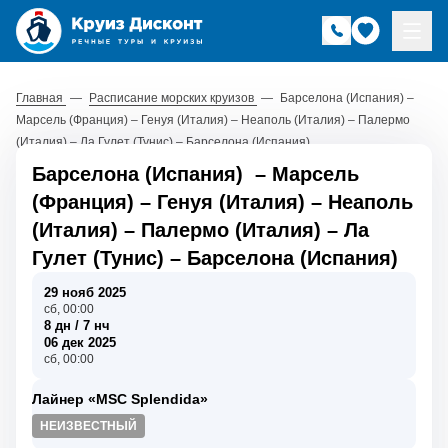
Главная
—
Расписание морских круизов
—
Барселона (Испания) –
Марсель (Франция) – Генуя (Италия) – Неаполь (Италия) – Палермо
(Италия) – Ла Гулет (Тунис) – Барселона (Испания)
Барселона (Испания)
–
Марсель
(Франция)
–
Генуя (Италия)
–
Неаполь
(Италия)
–
Палермо (Италия)
–
Ла
Гулет (Тунис)
–
Барселона (Испания)
29 нояб 2025
сб, 00:00
8 дн / 7 нч
06 дек 2025
сб, 00:00
Лайнер «MSC Splendida»
НЕИЗВЕСТНЫЙ