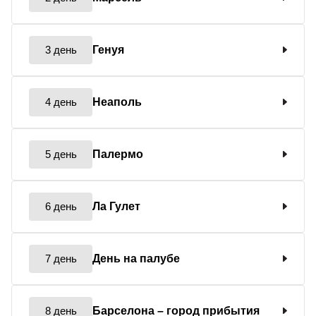
3 день
Генуя
4 день
Неаполь
5 день
Палермо
6 день
Ла Гулет
7 день
День на палубе
8 день
Барселона
– город прибытия