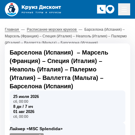
Главная
—
Расписание морских круизов
—
Барселона (Испания) –
Марсель (Франция) – Специя (Италия) – Неаполь (Италия) – Палермо
(Италия) – Валлетта (Мальта) – Барселона (Испания)
Барселона (Испания)
–
Марсель
(Франция)
–
Специя (Италия)
–
Неаполь (Италия)
–
Палермо
(Италия)
–
Валлетта (Мальта)
–
Барселона (Испания)
25 июля 2026
сб, 00:00
8 дн / 7 нч
01 авг 2026
сб, 00:00
Лайнер «MSC Splendida»