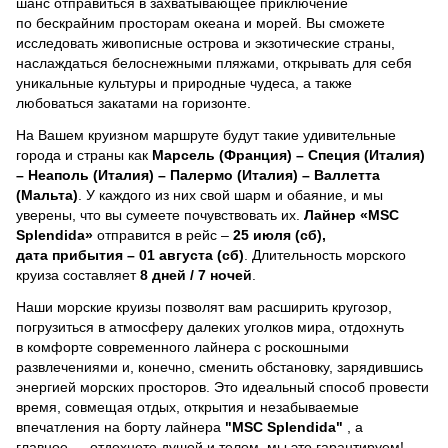
шанс отправиться в захватывающее приключение
по бескрайним просторам океана и морей.
Вы сможете
исследовать живописные острова и экзотические страны,
наслаждаться белоснежными пляжами, открывать для себя
уникальные культуры и природные чудеса, а также
любоваться закатами на горизонте.
На Вашем круизном маршруте будут такие удивительные
города и страны как
Марсель (Франция) – Специя (Италия)
– Неаполь (Италия) – Палермо (Италия) – Валлетта
(Мальта)
. У каждого из них свой шарм и обаяние, и мы
уверены, что вы сумеете почувствовать их.
Лайнер
«MSC
Splendida»
отправится в рейс –
25 июля (сб),
дата прибытия – 01 августа (сб)
. Длительность морского
круиза составляет
8 дней / 7 ночей
.
Наши морские круизы позволят вам расширить кругозор,
погрузиться в атмосферу далеких уголков мира, отдохнуть
в комфорте современного лайнера с роскошными
развлечениями и, конечно, сменить обстановку, зарядившись
энергией морских просторов. Это идеальный способ провести
время, совмещая отдых, открытия и незабываемые
впечатления на борту лайнера
"MSC Splendida"
, a
главное — отдохнете душой и телом, мы это гарантируем!