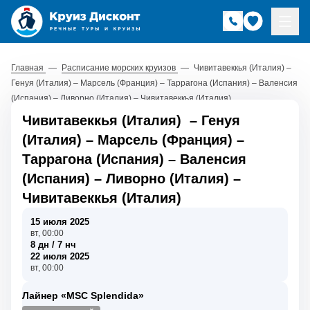
Главная
—
Расписание морских круизов
—
Чивитавеккья (Италия) –
Генуя (Италия) – Марсель (Франция) – Таррагона (Испания) – Валенсия
(Испания) – Ливорно (Италия) – Чивитавеккья (Италия)
Чивитавеккья (Италия)
–
Генуя
(Италия)
–
Марсель (Франция)
–
Таррагона (Испания)
–
Валенсия
(Испания)
–
Ливорно (Италия)
–
Чивитавеккья (Италия)
15 июля 2025
вт, 00:00
8 дн / 7 нч
22 июля 2025
вт, 00:00
Лайнер «MSC Splendida»