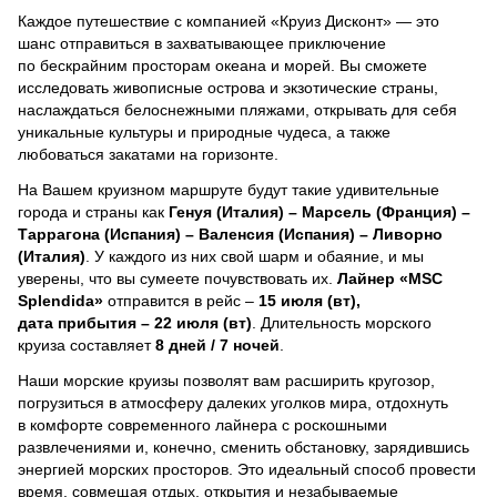
Каждое путешествие с компанией «Круиз Дисконт» — это
шанс отправиться в захватывающее приключение
по бескрайним просторам океана и морей.
Вы сможете
исследовать живописные острова и экзотические страны,
наслаждаться белоснежными пляжами, открывать для себя
уникальные культуры и природные чудеса, а также
любоваться закатами на горизонте.
На Вашем круизном маршруте будут такие удивительные
города и страны как
Генуя (Италия) – Марсель (Франция) –
Таррагона (Испания) – Валенсия (Испания) – Ливорно
(Италия)
. У каждого из них свой шарм и обаяние, и мы
уверены, что вы сумеете почувствовать их.
Лайнер
«MSC
Splendida»
отправится в рейс –
15 июля (вт),
дата прибытия – 22 июля (вт)
. Длительность морского
круиза составляет
8 дней / 7 ночей
.
Наши морские круизы позволят вам расширить кругозор,
погрузиться в атмосферу далеких уголков мира, отдохнуть
в комфорте современного лайнера с роскошными
развлечениями и, конечно, сменить обстановку, зарядившись
энергией морских просторов. Это идеальный способ провести
время, совмещая отдых, открытия и незабываемые