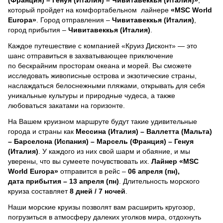
который пройдет на комфортабельном лайнере
«MSC World
Europa»
. Город отправления –
Чивитавеккья (Италия)
,
город прибытия –
Чивитавеккья (Италия)
.
Каждое путешествие с компанией «Круиз Дисконт» — это
шанс отправиться в захватывающее приключение
по бескрайним просторам океана и морей.
Вы сможете
исследовать живописные острова и экзотические страны,
наслаждаться белоснежными пляжами, открывать для себя
уникальные культуры и природные чудеса, а также
любоваться закатами на горизонте.
На Вашем круизном маршруте будут такие удивительные
города и страны как
Мессина (Италия) – Валлетта (Мальта)
– Барселона (Испания) – Марсель (Франция) – Генуя
(Италия)
. У каждого из них свой шарм и обаяние, и мы
уверены, что вы сумеете почувствовать их.
Лайнер
«MSC
World Europa»
отправится в рейс –
06 апреля (пн),
дата прибытия – 13 апреля (пн)
. Длительность морского
круиза составляет
8 дней / 7 ночей
.
Наши морские круизы позволят вам расширить кругозор,
погрузиться в атмосферу далеких уголков мира, отдохнуть