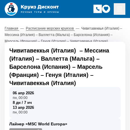
Главная
—
Расписание морских круизов
—
Чивитавеккья (Италия) –
Мессина (Италия) – Валлетта (Мальта) – Барселона (Испания) –
Марсель (Франция) – Генуя (Италия) – Чивитавеккья (Италия)
Чивитавеккья (Италия)
–
Мессина
(Италия)
–
Валлетта (Мальта)
–
Барселона (Испания)
–
Марсель
(Франция)
–
Генуя (Италия)
–
Чивитавеккья (Италия)
06 апр 2026
пн, 00:00
8 дн / 7 нч
13 апр 2026
пн, 00:00
Лайнер «MSC World Europa»