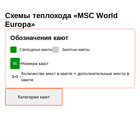
Схемы
теплохода «MSC World
Europa»
Обозначения кают
Свободные каюты
Занятые каюты
-
Номера кают
51
Количество мест в каюте + дополнительные места в
-
2+3
каюте
Категории кают