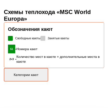
Схемы
теплохода «MSC World
Europa»
Обозначения кают
Свободные каюты
Занятые каюты
-
Номера кают
51
Количество мест в каюте + дополнительные места в
-
2+3
каюте
Категории кают