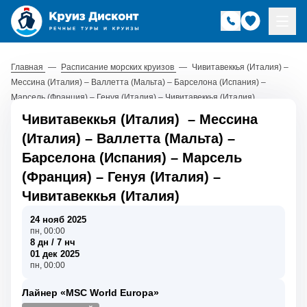
Главная
—
Расписание морских круизов
—
Чивитавеккья (Италия) –
Мессина (Италия) – Валлетта (Мальта) – Барселона (Испания) –
Марсель (Франция) – Генуя (Италия) – Чивитавеккья (Италия)
Чивитавеккья (Италия)
–
Мессина
(Италия)
–
Валлетта (Мальта)
–
Барселона (Испания)
–
Марсель
(Франция)
–
Генуя (Италия)
–
Чивитавеккья (Италия)
24 нояб 2025
пн, 00:00
8 дн / 7 нч
01 дек 2025
пн, 00:00
Лайнер «MSC World Europa»