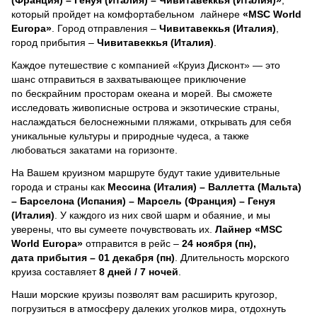
который пройдет на комфортабельном лайнере
«MSC World
Europa»
. Город отправления –
Чивитавеккья (Италия)
,
город прибытия –
Чивитавеккья (Италия)
.
Каждое путешествие с компанией «Круиз Дисконт» — это
шанс отправиться в захватывающее приключение
по бескрайним просторам океана и морей.
Вы сможете
исследовать живописные острова и экзотические страны,
наслаждаться белоснежными пляжами, открывать для себя
уникальные культуры и природные чудеса, а также
любоваться закатами на горизонте.
На Вашем круизном маршруте будут такие удивительные
города и страны как
Мессина (Италия) – Валлетта (Мальта)
– Барселона (Испания) – Марсель (Франция) – Генуя
(Италия)
. У каждого из них свой шарм и обаяние, и мы
уверены, что вы сумеете почувствовать их.
Лайнер
«MSC
World Europa»
отправится в рейс –
24 ноября (пн),
дата прибытия – 01 декабря (пн)
. Длительность морского
круиза составляет
8 дней / 7 ночей
.
Наши морские круизы позволят вам расширить кругозор,
погрузиться в атмосферу далеких уголков мира, отдохнуть