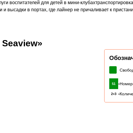
уги воспитателей для детей в мини-клубахтранспортировка
 и высадки в портах, где лайнер не причаливает к пристан
 Seaview»
Обозна
Свобо
-
Номер
51
-
Количе
2+3