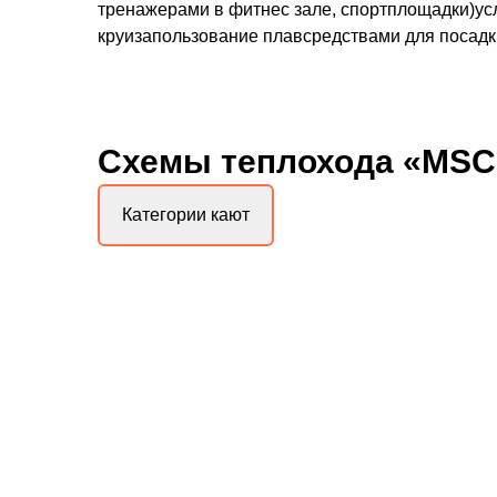
тренажерами в фитнес зале, спортплощадки)усл
круизапользование плавсредствами для посадки
Схемы
теплохода «MSC
Категории кают