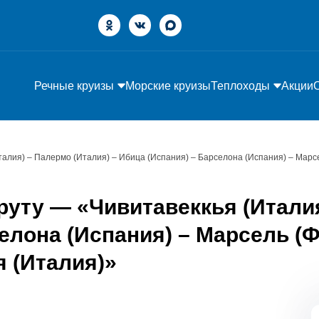
Речные круизы
Морские круизы
Теплоходы
Акции
талия) – Палермо (Италия) – Ибица (Испания) – Барселона (Испания) – Марсе
уту — «Чивитавеккья (Италия
елона (Испания) – Марсель (Ф
я (Италия)»