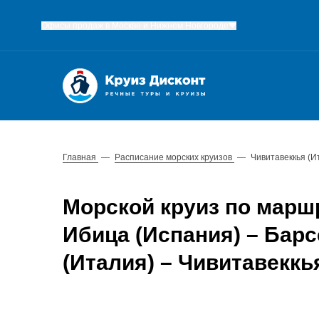
Офисы продаж в Москве и Нижнем Новгороде
Главная
—
Расписание морских круизов
—
Чивитавеккья (И
Морской круиз по маршр
Ибица (Испания) – Барс
(Италия) – Чивитавеккь