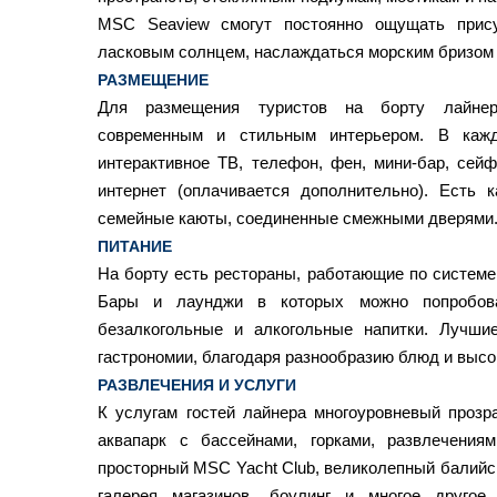
MSC Seaview смогут постоянно ощущать прису
ласковым солнцем, наслаждаться морским бризом
РАЗМЕЩЕНИЕ
Для размещения туристов на борту лайне
современным и стильным интерьером. В кажд
интерактивное ТВ, телефон, фен, мини-бар, сейф
интернет (оплачивается дополнительно). Есть 
семейные каюты, соединенные смежными дверями
ПИТАНИЕ
На борту есть рестораны, работающие по системе «
Бары и лаунджи в которых можно попробов
безалкогольные и алкогольные напитки. Лучши
гастрономии, благодаря разнообразию блюд и высо
РАЗВЛЕЧЕНИЯ И УСЛУГИ
К услугам гостей лайнера многоуровневый прозр
аквапарк с бассейнами, горками, развлечени
просторный MSC Yacht Club, великолепный балийс
галерея магазинов, боулинг и многое другое.