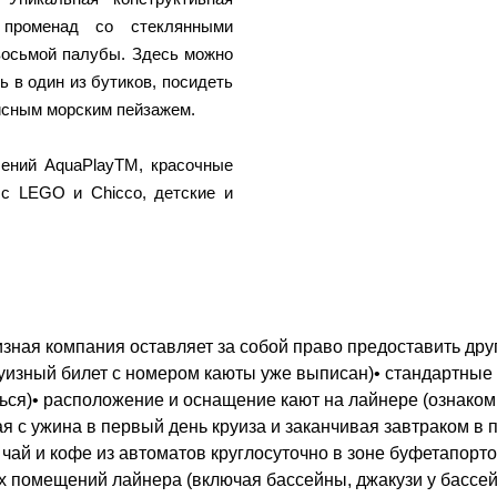
променад со стеклянными
восьмой палубы. Здесь можно
 в один из бутиков, посидеть
исным морским пейзажем.
ений AquaPlayTM, красочные
 с LEGO и Chicco, детские и
зная компания оставляет за собой право предоставить друг
круизный билет с номером каюты уже выписан)• стандартные
ться)• расположение и оснащение кают на лайнере (ознако
ая с ужина в первый день круиза и заканчивая завтраком в 
 чай и кофе из автоматов круглосуточно в зоне буфетапор
 помещений лайнера (включая бассейны, джакузи у бассей