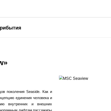
прибытия
w»
ов поколения Seaside. Как и
онцепцию единения человека и
нию внутренних и внешних
панорамным лифтам пассажиры