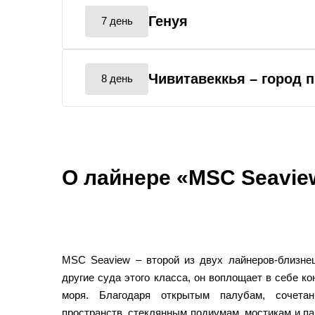
Генуя
7 день
Чивитавеккья
– город 
8 день
О лайнере «MSC Seavie
MSC Seaview – второй из двух лайнеров-близнец
другие суда этого класса, он воплощает в себе к
моря. Благодаря открытым палубам, сочета
пространств, стеклянным подиумам, мостикам и 