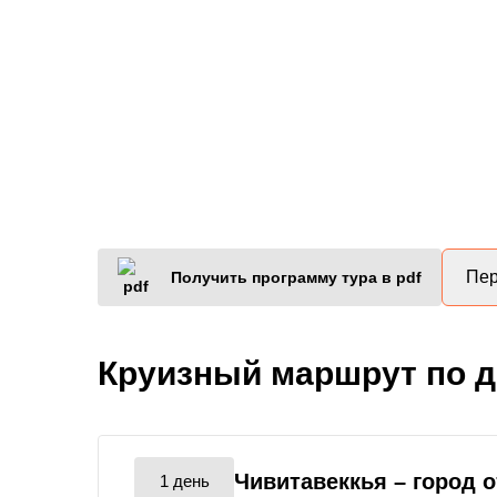
Пер
Получить программу тура в pdf
Круизный маршрут по 
Чивитавеккья
– город 
1 день