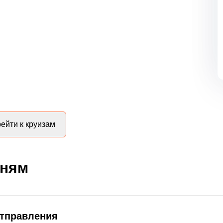
ейти к круизам
дням
отправления