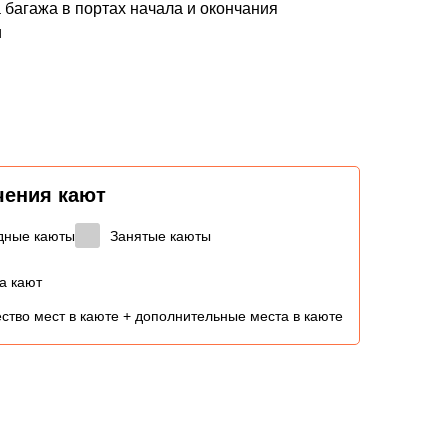
 багажа в портах начала и окончания
и
чения кают
дные каюты
Занятые каюты
а кают
ство мест в каюте + дополнительные места в каюте