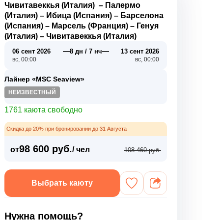
Чивитавеккья (Италия)
–
Палермо
(Италия)
–
Ибица (Испания)
–
Барселона
(Испания)
–
Марсель (Франция)
–
Генуя
(Италия)
–
Чивитавеккья (Италия)
—
—
06 сент 2026
8 дн / 7 нч
13 сент 2026
вс, 00:00
вс, 00:00
Лайнер «MSC Seaview»
НЕИЗВЕСТНЫЙ
1761 каюта свободно
Скидка до 20% при бронировании до 31 Августа
98 600 руб.
от
/ чел
108 460 руб.
Выбрать каюту
Нужна помощь?