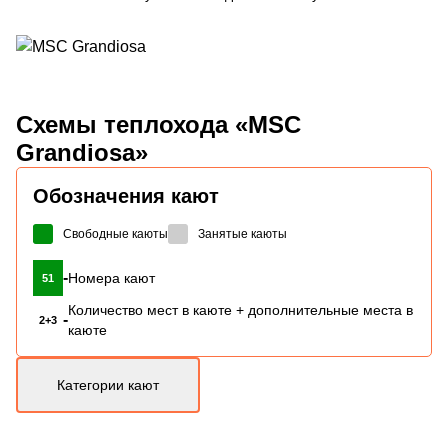
Схемы
теплохода «MSC
Grandiosa»
Обозначения кают
Свободные каюты
Занятые каюты
-
Номера кают
51
Количество мест в каюте + дополнительные места в
-
2+3
каюте
Категории кают