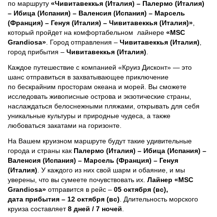
по маршруту
«Чивитавеккья (Италия) – Палермо (Италия)
– Ибица (Испания) – Валенсия (Испания) – Марсель
(Франция) – Генуя (Италия) – Чивитавеккья (Италия)»
,
который пройдет на комфортабельном лайнере
«MSC
Grandiosa»
. Город отправления –
Чивитавеккья (Италия)
,
город прибытия –
Чивитавеккья (Италия)
.
Каждое путешествие с компанией «Круиз Дисконт» — это
шанс отправиться в захватывающее приключение
по бескрайним просторам океана и морей.
Вы сможете
исследовать живописные острова и экзотические страны,
наслаждаться белоснежными пляжами, открывать для себя
уникальные культуры и природные чудеса, а также
любоваться закатами на горизонте.
На Вашем круизном маршруте будут такие удивительные
города и страны как
Палермо (Италия) – Ибица (Испания) –
Валенсия (Испания) – Марсель (Франция) – Генуя
(Италия)
. У каждого из них свой шарм и обаяние, и мы
уверены, что вы сумеете почувствовать их.
Лайнер
«MSC
Grandiosa»
отправится в рейс –
05 октября (вс),
дата прибытия – 12 октября (вс)
. Длительность морского
круиза составляет
8 дней / 7 ночей
.