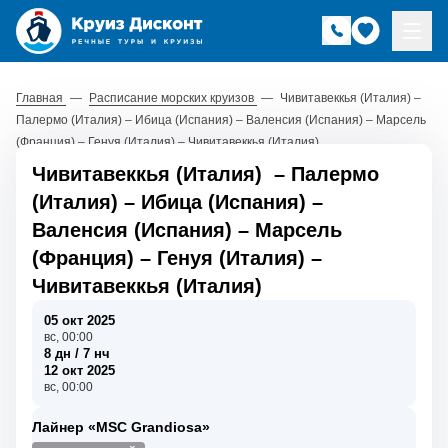
Главная
—
Расписание морских круизов
—
Чивитавеккья (Италия) –
Палермо (Италия) – Ибица (Испания) – Валенсия (Испания) – Марсель
(Франция) – Генуя (Италия) – Чивитавеккья (Италия)
Чивитавеккья (Италия)
–
Палермо
(Италия)
–
Ибица (Испания)
–
Валенсия (Испания)
–
Марсель
(Франция)
–
Генуя (Италия)
–
Чивитавеккья (Италия)
05 окт 2025
вс, 00:00
8 дн / 7 нч
12 окт 2025
вс, 00:00
Лайнер «MSC Grandiosa»