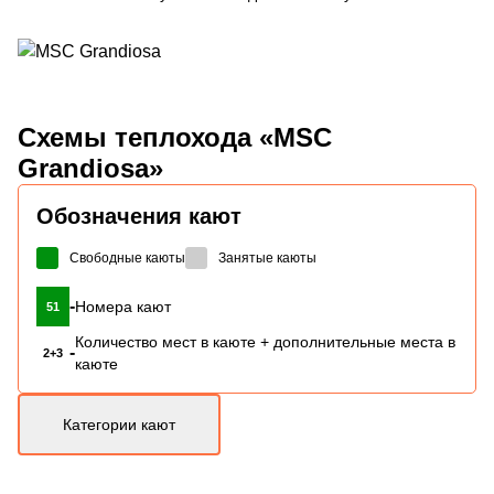
Схемы
теплохода «MSC
Grandiosa»
Обозначения кают
Свободные каюты
Занятые каюты
-
Номера кают
51
Количество мест в каюте + дополнительные места в
-
2+3
каюте
Категории кают