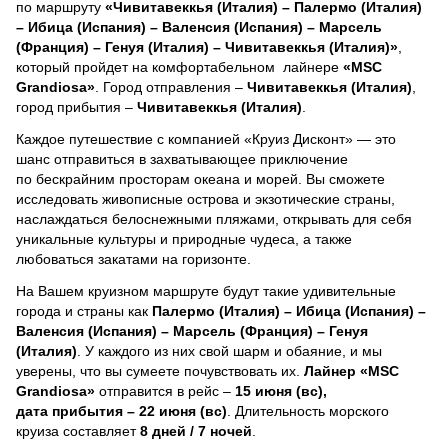
по маршруту
«Чивитавеккья (Италия) – Палермо (Италия)
– Ибица (Испания) – Валенсия (Испания) – Марсель
(Франция) – Генуя (Италия) – Чивитавеккья (Италия)»
,
который пройдет на комфортабельном лайнере
«MSC
Grandiosa»
. Город отправления –
Чивитавеккья (Италия)
,
город прибытия –
Чивитавеккья (Италия)
.
Каждое путешествие с компанией «Круиз Дисконт» — это
шанс отправиться в захватывающее приключение
по бескрайним просторам океана и морей.
Вы сможете
исследовать живописные острова и экзотические страны,
наслаждаться белоснежными пляжами, открывать для себя
уникальные культуры и природные чудеса, а также
любоваться закатами на горизонте.
На Вашем круизном маршруте будут такие удивительные
города и страны как
Палермо (Италия) – Ибица (Испания) –
Валенсия (Испания) – Марсель (Франция) – Генуя
(Италия)
. У каждого из них свой шарм и обаяние, и мы
уверены, что вы сумеете почувствовать их.
Лайнер
«MSC
Grandiosa»
отправится в рейс –
15 июня (вс),
дата прибытия – 22 июня (вс)
. Длительность морского
круиза составляет
8 дней / 7 ночей
.