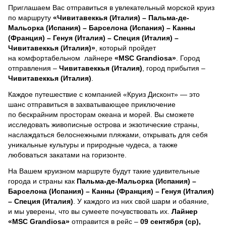
Приглашаем Вас отправиться в увлекательный морской круиз
по маршруту
«Чивитавеккья (Италия) – Пальма-де-
Мальорка (Испания) – Барселона (Испания) – Канны
(Франция) – Генуя (Италия) – Специя (Италия) –
Чивитавеккья (Италия)»
, который пройдет
на комфортабельном лайнере
«MSC Grandiosa»
. Город
отправления –
Чивитавеккья (Италия)
, город прибытия –
Чивитавеккья (Италия)
.
Каждое путешествие с компанией «Круиз Дисконт» — это
шанс отправиться в захватывающее приключение
по бескрайним просторам океана и морей.
Вы сможете
исследовать живописные острова и экзотические страны,
наслаждаться белоснежными пляжами, открывать для себя
уникальные культуры и природные чудеса, а также
любоваться закатами на горизонте.
На Вашем круизном маршруте будут такие удивительные
города и страны как
Пальма-де-Мальорка (Испания) –
Барселона (Испания) – Канны (Франция) – Генуя (Италия)
– Специя (Италия)
. У каждого из них свой шарм и обаяние,
и мы уверены, что вы сумеете почувствовать их.
Лайнер
«MSC Grandiosa»
отправится в рейс –
09 сентября (ср),