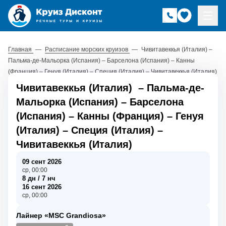
Главная
—
Расписание морских круизов
—
Чивитавеккья (Италия) –
Пальма-де-Мальорка (Испания) – Барселона (Испания) – Канны
(Франция) – Генуя (Италия) – Специя (Италия) – Чивитавеккья (Италия)
Чивитавеккья (Италия)
–
Пальма-де-
Мальорка (Испания)
–
Барселона
(Испания)
–
Канны (Франция)
–
Генуя
(Италия)
–
Специя (Италия)
–
Чивитавеккья (Италия)
09 сент 2026
ср, 00:00
8 дн / 7 нч
16 сент 2026
ср, 00:00
Лайнер «MSC Grandiosa»