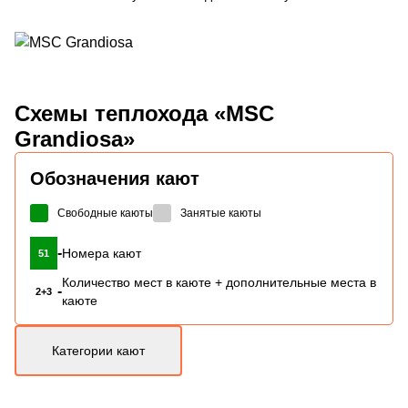
Схемы
теплохода «MSC
Grandiosa»
Обозначения кают
Свободные каюты
Занятые каюты
-
Номера кают
51
Количество мест в каюте + дополнительные места в
-
2+3
каюте
Категории кают