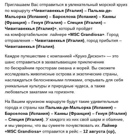
Приглашаем Вас отправиться в увлекательный морской круиз
по маршруту
«Чивитавеккья (Италия) – Пальма-де-
Мальорка (Испания) – Барселона (Испания) – Канны
(Франция) – Генуя (Италия) – Специя (Италия) –
Чивитавеккья (Италия)»
, который пройдет
на комфортабельном лайнере
«MSC Grandiosa»
. Город
отправления –
Чивитавеккья (Италия)
, город прибытия –
Чивитавеккья (Италия)
.
Каждое путешествие с компанией «Круиз Дисконт» — это
шанс отправиться в захватывающее приключение
по бескрайним просторам океана и морей.
Вы сможете
исследовать живописные острова и экзотические страны,
наслаждаться белоснежными пляжами, открывать для себя
уникальные культуры и природные чудеса, а также
любоваться закатами на горизонте.
На Вашем круизном маршруте будут такие удивительные
города и страны как
Пальма-де-Мальорка (Испания) –
Барселона (Испания) – Канны (Франция) – Генуя (Италия)
– Специя (Италия)
. У каждого из них свой шарм и обаяние,
и мы уверены, что вы сумеете почувствовать их.
Лайнер
«MSC Grandiosa»
отправится в рейс –
12 августа (ср),