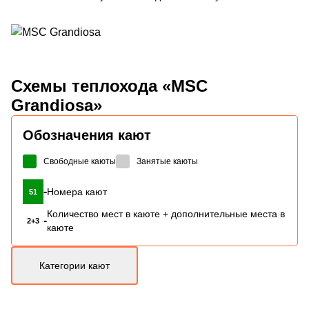
Схемы
теплохода «MSC
Grandiosa»
Обозначения кают
Свободные каюты
Занятые каюты
-
Номера кают
51
Количество мест в каюте + дополнительные места в
-
2+3
каюте
Категории кают