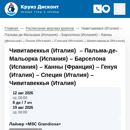
Главная
—
Расписание морских круизов
—
Чивитавеккья (Италия) –
Пальма-де-Мальорка (Испания) – Барселона (Испания) – Канны
(Франция) – Генуя (Италия) – Специя (Италия) – Чивитавеккья (Италия)
Чивитавеккья (Италия)
–
Пальма-де-
Мальорка (Испания)
–
Барселона
(Испания)
–
Канны (Франция)
–
Генуя
(Италия)
–
Специя (Италия)
–
Чивитавеккья (Италия)
12 авг 2026
ср, 00:00
8 дн / 7 нч
19 авг 2026
ср, 00:00
Лайнер «MSC Grandiosa»