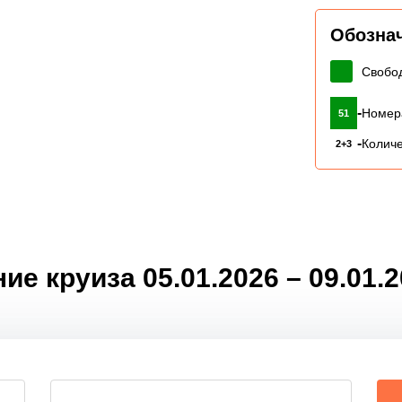
Обозна
Свобо
-
Номер
51
-
Количе
2+3
е круиза 05.01.2026 – 09.01.2