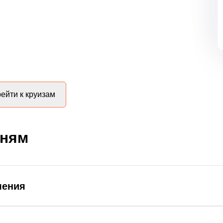
ейти к круизам
дням
ления