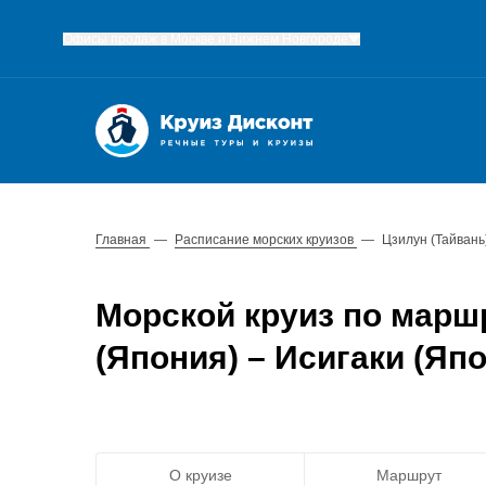
Офисы продаж в Москве и Нижнем Новгороде
Главная
—
Расписание морских круизов
—
Цзилун (Тайвань
Морской круиз по маршр
(Япония) – Исигаки (Япо
О круизе
Маршрут