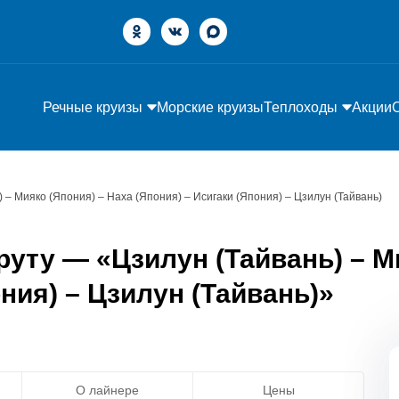
Речные круизы
Морские круизы
Теплоходы
Акции
) – Мияко (Япония) – Наха (Япония) – Исигаки (Япония) – Цзилун (Тайвань)
уту — «Цзилун (Тайвань) – М
ния) – Цзилун (Тайвань)»
О лайнере
Цены