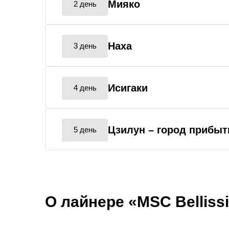
Мияко
2 день
Наха
3 день
Исигаки
4 день
Цзилун
– город прибыт
5 день
О лайнере «MSC Belliss