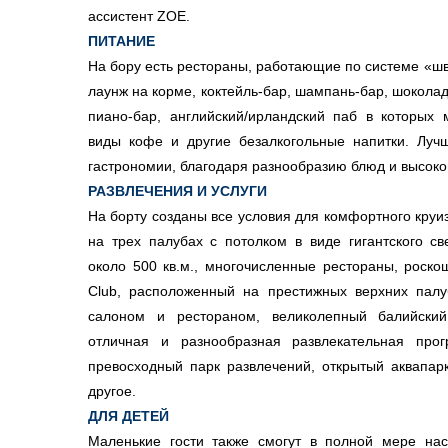
ассистент ZOE.
ПИТАНИЕ
На бору есть рестораны, работающие по системе «швед
лаунж на корме, коктейль-бар, шампань-бар, шоколад
пиано-бар, английский/ирландский паб в которых
виды кофе и другие безалкогольные напитки. Луч
гастрономии, благодаря разнообразию блюд и высоком
РАЗВЛЕЧЕНИЯ И УСЛУГИ
На борту созданы все условия для комфортного круи
на трех палубах с потолком в виде гигантского с
около 500 кв.м., многочисленные рестораны, роск
Club, расположенный на престижных верхних палу
салоном и рестораном, великолепный балийски
отличная и разнообразная развлекательная прог
превосходный парк развлечений, открытый аквапарк
другое.
ДЛЯ ДЕТЕЙ
Маленькие гости также смогут в полной мере на