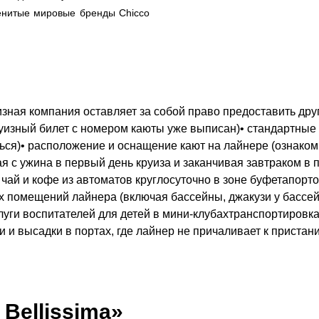
енитые мировые бренды Chicco
зная компания оставляет за собой право предоставить друг
круизный билет с номером каюты уже выписан)• стандартные
ться)• расположение и оснащение кают на лайнере (ознако
ая с ужина в первый день круиза и заканчивая завтраком в 
 чай и кофе из автоматов круглосуточно в зоне буфетапор
 помещений лайнера (включая бассейны, джакузи у бассей
уги воспитателей для детей в мини-клубахтранспортировка
 и высадки в портах, где лайнер не причаливает к пристан
Bellissima»