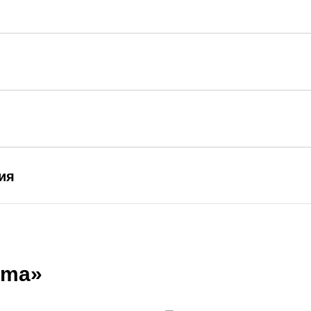
ия
ima»