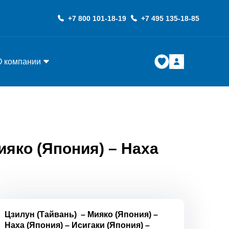
+7 800 101-18-19
+7 495 135-18-85
О компании
ияко (Япония) – Наха
Цзилун (Тайвань)
–
Мияко (Япония)
–
Наха (Япония)
–
Исигаки (Япония)
–