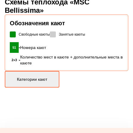
Схемы
теплохода «MSC
Bellissima»
Обозначения кают
Свободные каюты
Занятые каюты
-
Номера кают
51
Количество мест в каюте + дополнительные места в
-
2+3
каюте
Категории кают