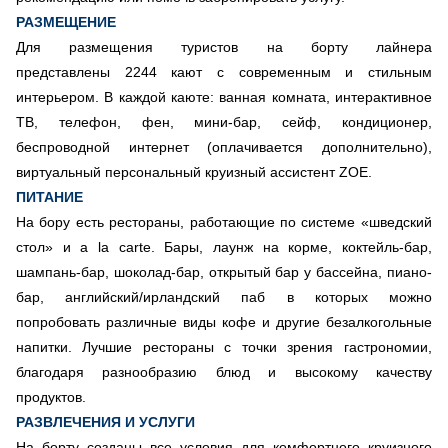
РАЗМЕЩЕНИЕ
Для размещения туристов на борту лайнера
представлены 2244 кают с современным и стильным
интерьером. В каждой каюте: ванная комната, интерактивное
ТВ, телефон, фен, мини-бар, сейф, кондиционер,
беспроводной интернет (оплачивается дополнительно),
виртуальный персональный круизный ассистент ZOE.
ПИТАНИЕ
На бору есть рестораны, работающие по системе «шведский
стол» и a la carte. Бары, лаунж на корме, коктейль-бар,
шампань-бар, шоколад-бар, открытый бар у бассейна, пиано-
бар, английский/ирландский паб в которых можно
попробовать различные виды кофе и другие безалкогольные
напитки. Лучшие рестораны с точки зрения гастрономии,
благодаря разнообразию блюд и высокому качеству
продуктов.
РАЗВЛЕЧЕНИЯ И УСЛУГИ
На борту созданы все условия для комфортного круизного