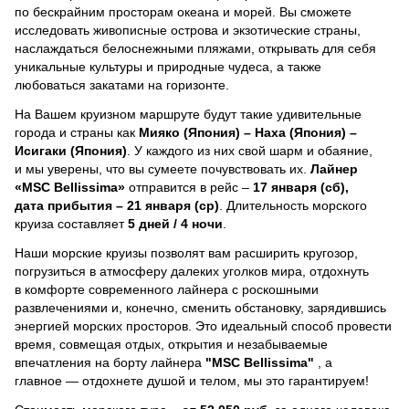
по бескрайним просторам океана и морей.
Вы сможете
исследовать живописные острова и экзотические страны,
наслаждаться белоснежными пляжами, открывать для себя
уникальные культуры и природные чудеса, а также
любоваться закатами на горизонте.
На Вашем круизном маршруте будут такие удивительные
города и страны как
Мияко (Япония) – Наха (Япония) –
Исигаки (Япония)
. У каждого из них свой шарм и обаяние,
и мы уверены, что вы сумеете почувствовать их.
Лайнер
«MSC Bellissima»
отправится в рейс –
17 января (сб),
дата прибытия – 21 января (ср)
. Длительность морского
круиза составляет
5 дней / 4 ночи
.
Наши морские круизы позволят вам расширить кругозор,
погрузиться в атмосферу далеких уголков мира, отдохнуть
в комфорте современного лайнера с роскошными
развлечениями и, конечно, сменить обстановку, зарядившись
энергией морских просторов. Это идеальный способ провести
время, совмещая отдых, открытия и незабываемые
впечатления на борту лайнера
"MSC Bellissima"
, a
главное — отдохнете душой и телом, мы это гарантируем!