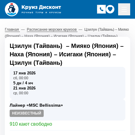
Главная
—
Расписание морских круизов
—
Цзилун (Тайвань) – Мияко
(Япония) – Наха (Япония) – Исигаки (Япония) – Цзилун (Тайвань)
Цзилун (Тайвань)
–
Мияко (Япония)
–
Наха (Япония)
–
Исигаки (Япония)
–
Цзилун (Тайвань)
17 янв 2026
сб, 00:00
5 дн / 4 нч
21 янв 2026
ср, 00:00
Лайнер «MSC Bellissima»
НЕИЗВЕСТНЫЙ
910 кают свободно