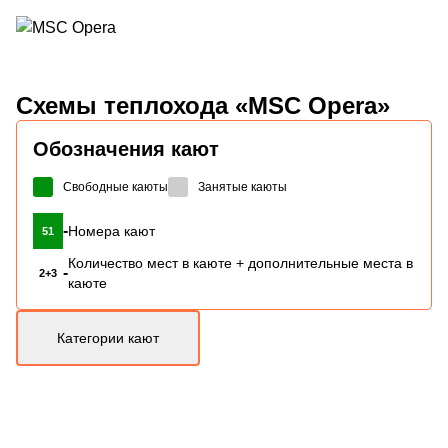
Схемы
теплохода «MSC Opera»
Обозначения кают
Свободные каюты
Занятые каюты
-
Номера кают
51
Количество мест в каюте + дополнительные места в
-
2+3
каюте
Категории кают