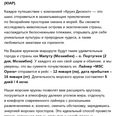
(ЮАР)
.
Каждое путешествие с компанией «Круиз Дисконт» — это
шанс отправиться в захватывающее приключение
по бескрайним просторам океана и морей.
Вы сможете
исследовать живописные острова и экзотические страны,
наслаждаться белоснежными пляжами, открывать для себя
уникальные культуры и природные чудеса, а также
любоваться закатами на горизонте.
На Вашем круизном маршруте будут такие удивительные
города и страны как
Мапуту (Мозамбик) – о. Португесе (2
дня, Мозамбик)
. У каждого из них свой шарм и обаяние, и мы
уверены, что вы сумеете почувствовать их.
Лайнер
«MSC
Opera»
отправится в рейс –
12 января (пн), дата прибытия –
16 января (пт)
. Длительность морского круиза составляет
5
дней / 4 ночи
.
Наши морские круизы позволят вам расширить кругозор,
погрузиться в атмосферу далеких уголков мира, отдохнуть
в комфорте современного лайнера с роскошными
развлечениями и, конечно, сменить обстановку, зарядившись
энергией морских просторов. Это идеальный способ провести
время, совмещая отдых, открытия и незабываемые