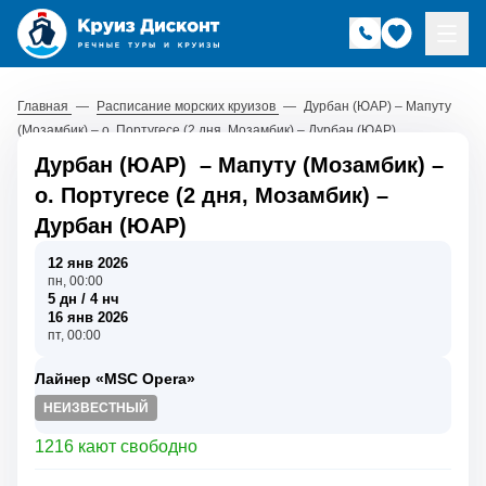
Главная
—
Расписание морских круизов
—
Дурбан (ЮАР) – Мапуту
(Мозамбик) – о. Португесе (2 дня, Мозамбик) – Дурбан (ЮАР)
Дурбан (ЮАР)
–
Мапуту (Мозамбик)
–
о. Португесе (2 дня, Мозамбик)
–
Дурбан (ЮАР)
12 янв 2026
пн, 00:00
5 дн / 4 нч
16 янв 2026
пт, 00:00
Лайнер «MSC Opera»
НЕИЗВЕСТНЫЙ
1216 кают свободно