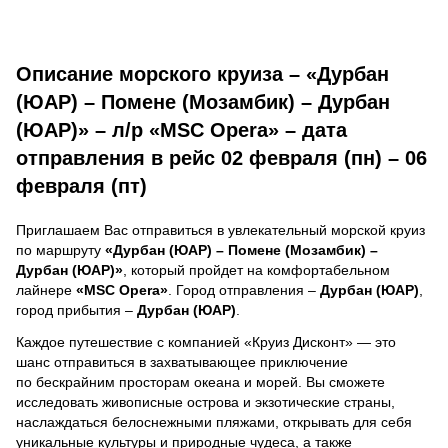
Описание морского круиза – «Дурбан
(ЮАР) – Помене (Мозамбик) – Дурбан
(ЮАР)» – л/р «MSC Opera» – дата
отправления в рейс 02 февраля (пн) – 06
февраля (пт)
Приглашаем Вас отправиться в увлекательный морской круиз
по маршруту
«Дурбан (ЮАР) – Помене (Мозамбик) –
Дурбан (ЮАР)»
, который пройдет на комфортабельном
лайнере
«MSC Opera»
. Город отправления –
Дурбан (ЮАР)
,
город прибытия –
Дурбан (ЮАР)
.
Каждое путешествие с компанией «Круиз Дисконт» — это
шанс отправиться в захватывающее приключение
по бескрайним просторам океана и морей.
Вы сможете
исследовать живописные острова и экзотические страны,
наслаждаться белоснежными пляжами, открывать для себя
уникальные культуры и природные чудеса, а также