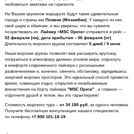
любоваться закатами на горизонте.
На Вашем круизном маршруте будут такие удивительные
города и страны как
Помене (Мозамбик)
. У каждого из них
свой шарм и обаяние, и мы уверены, что вы сумеете
почувствовать их.
Лайнер
«MSC Opera»
отправится в рейс –
02 февраля (пн), дата прибытия – 06 февраля (пт)
.
Длительность морского круиза составляет
5 дней / 4 ночи
.
Наши морские круизы позволят вам расширить кругозор,
погрузиться в атмосферу далеких уголков мира, отдохнуть
в комфорте современного лайнера с роскошными
развлечениями и, конечно, сменить обстановку, зарядившись
энергией морских просторов. Это идеальный способ провести
время, совмещая отдых, открытия и незабываемые
впечатления на борту лайнера
"MSC Opera"
, a главное —
отдохнете душой и телом, мы это гарантируем!
Стоимость морского тура –
от 34 190 руб.
за одного человека.
Получите бесплатную консультацию нашего специалиста
по телефону
+7 800 101-18-19
.