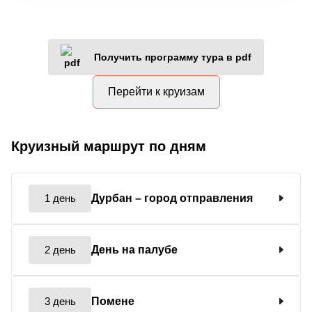
Получить программу тура в pdf
Перейти к круизам
Круизный маршрут по дням
1 день
Дурбан
– город отправления
2 день
День на палубе
3 день
Помене