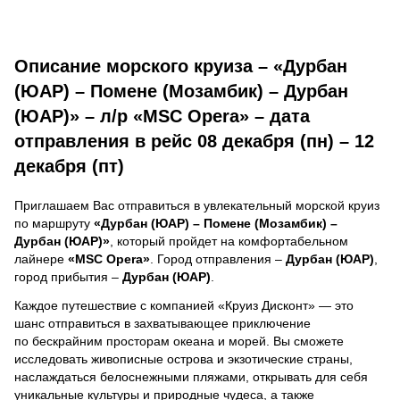
Описание морского круиза – «Дурбан
(ЮАР) – Помене (Мозамбик) – Дурбан
(ЮАР)» – л/р «MSC Opera» – дата
отправления в рейс 08 декабря (пн) – 12
декабря (пт)
Приглашаем Вас отправиться в увлекательный морской круиз
по маршруту
«Дурбан (ЮАР) – Помене (Мозамбик) –
Дурбан (ЮАР)»
, который пройдет на комфортабельном
лайнере
«MSC Opera»
. Город отправления –
Дурбан (ЮАР)
,
город прибытия –
Дурбан (ЮАР)
.
Каждое путешествие с компанией «Круиз Дисконт» — это
шанс отправиться в захватывающее приключение
по бескрайним просторам океана и морей.
Вы сможете
исследовать живописные острова и экзотические страны,
наслаждаться белоснежными пляжами, открывать для себя
уникальные культуры и природные чудеса, а также