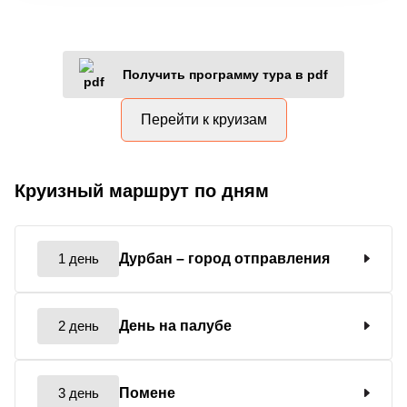
Получить программу тура в pdf
Перейти к круизам
Круизный маршрут по дням
1 день
Дурбан
– город отправления
2 день
День на палубе
3 день
Помене