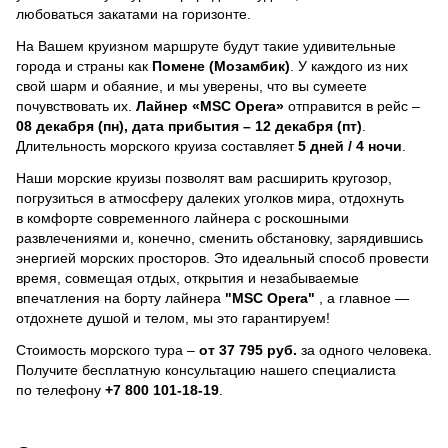
любоваться закатами на горизонте.
На Вашем круизном маршруте будут такие удивительные
города и страны как
Помене (Мозамбик)
. У каждого из них
свой шарм и обаяние, и мы уверены, что вы сумеете
почувствовать их.
Лайнер
«MSC Opera»
отправится в рейс –
08 декабря (пн), дата прибытия – 12 декабря (пт)
.
Длительность морского круиза составляет
5 дней / 4 ночи
.
Наши морские круизы позволят вам расширить кругозор,
погрузиться в атмосферу далеких уголков мира, отдохнуть
в комфорте современного лайнера с роскошными
развлечениями и, конечно, сменить обстановку, зарядившись
энергией морских просторов. Это идеальный способ провести
время, совмещая отдых, открытия и незабываемые
впечатления на борту лайнера
"MSC Opera"
, a главное —
отдохнете душой и телом, мы это гарантируем!
Стоимость морского тура –
от 37 795 руб.
за одного человека.
Получите бесплатную консультацию нашего специалиста
по телефону
+7 800 101-18-19
.