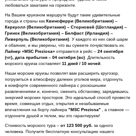
любоваться закатами на горизонте.
На Вашем круизном маршруте будут такие удивительные
города и страны как
Квинсферри (Великобритания) –
Керкуолл (Великобритания) – Сторновей (Шотландия) –
Гринок (Великобритания) – Белфаст (Ирландия) –
Ливерпуль (Великобритания)
. У каждого из них свой шарм
и обаяние, и мы уверены, что вы сумеете почувствовать их.
Лайнер
«MSC Preziosa»
отправится в рейс –
24 сентября
(чт), дата прибытия – 04 октября (вс)
. Длительность
морского круиза составляет
11 дней / 10 ночей
.
Наши морские круизы позволят вам расширить кругозор,
погрузиться в атмосферу далеких уголков мира, отдохнуть
в комфорте современного лайнера с роскошными
развлечениями и, конечно, сменить обстановку, зарядившись
энергией морских просторов. Это идеальный способ провести
время, совмещая отдых, открытия и незабываемые
впечатления на борту лайнера
"MSC Preziosa"
, a главное —
отдохнете душой и телом, мы это гарантируем!
Стоимость морского тура –
от 123 500 руб.
за одного
человека.
Получите бесплатную консультацию нашего