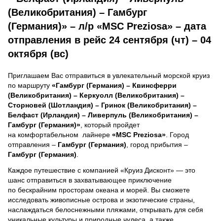
(Великобритания) – Гамбург
(Германия)» – л/р «MSC Preziosa» – дата
отправления в рейс 24 сентября (чт) – 04
октября (вс)
Приглашаем Вас отправиться в увлекательный морской круиз
по маршруту
«Гамбург (Германия) – Квинсферри
(Великобритания) – Керкуолл (Великобритания) –
Сторновей (Шотландия) – Гринок (Великобритания) –
Белфаст (Ирландия) – Ливерпуль (Великобритания) –
Гамбург (Германия)»
, который пройдет
на комфортабельном лайнере
«MSC Preziosa»
. Город
отправления –
Гамбург (Германия)
, город прибытия –
Гамбург (Германия)
.
Каждое путешествие с компанией «Круиз Дисконт» — это
шанс отправиться в захватывающее приключение
по бескрайним просторам океана и морей.
Вы сможете
исследовать живописные острова и экзотические страны,
наслаждаться белоснежными пляжами, открывать для себя
уникальные культуры и природные чудеса, а также