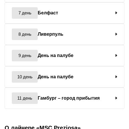
7 день
Белфаст
8 день
Ливерпуль
9 день
День на палубе
10 день
День на палубе
11 день
Гамбург
– город прибытия
О лайнере «MSC Preziosa»