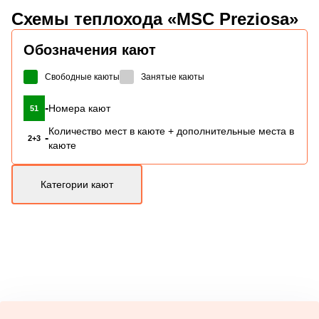
Схемы
теплохода «MSC Preziosa»
Обозначения кают
Свободные каюты
Занятые каюты
-
Номера кают
51
Количество мест в каюте + дополнительные места в
-
2+3
каюте
Категории кают