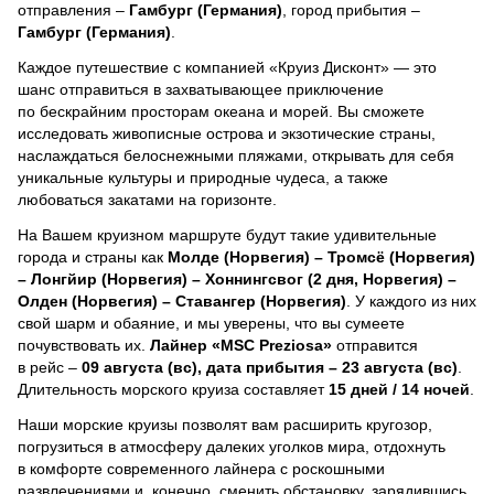
отправления –
Гамбург (Германия)
, город прибытия –
Гамбург (Германия)
.
Каждое путешествие с компанией «Круиз Дисконт» — это
шанс отправиться в захватывающее приключение
по бескрайним просторам океана и морей.
Вы сможете
исследовать живописные острова и экзотические страны,
наслаждаться белоснежными пляжами, открывать для себя
уникальные культуры и природные чудеса, а также
любоваться закатами на горизонте.
На Вашем круизном маршруте будут такие удивительные
города и страны как
Молде (Норвегия) – Тромсё (Норвегия)
– Лонгйир (Норвегия) – Хоннингсвог (2 дня, Норвегия) –
Олден (Норвегия) – Ставангер (Норвегия)
. У каждого из них
свой шарм и обаяние, и мы уверены, что вы сумеете
почувствовать их.
Лайнер
«MSC Preziosa»
отправится
в рейс –
09 августа (вс), дата прибытия – 23 августа (вс)
.
Длительность морского круиза составляет
15 дней / 14 ночей
.
Наши морские круизы позволят вам расширить кругозор,
погрузиться в атмосферу далеких уголков мира, отдохнуть
в комфорте современного лайнера с роскошными
развлечениями и, конечно, сменить обстановку, зарядившись