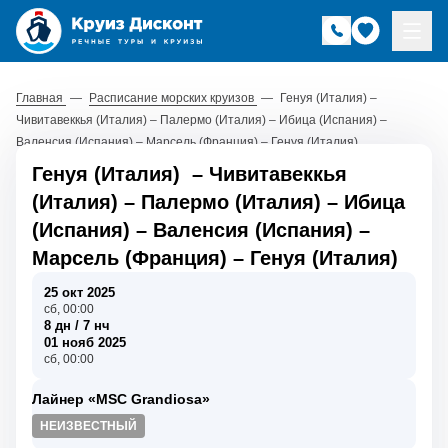
Главная
—
Расписание морских круизов
—
Генуя (Италия) –
Чивитавеккья (Италия) – Палермо (Италия) – Ибица (Испания) –
Валенсия (Испания) – Марсель (Франция) – Генуя (Италия)
Генуя (Италия)
–
Чивитавеккья
(Италия)
–
Палермо (Италия)
–
Ибица
(Испания)
–
Валенсия (Испания)
–
Марсель (Франция)
–
Генуя (Италия)
25 окт 2025
сб, 00:00
8 дн / 7 нч
01 нояб 2025
сб, 00:00
Лайнер «MSC Grandiosa»
НЕИЗВЕСТНЫЙ