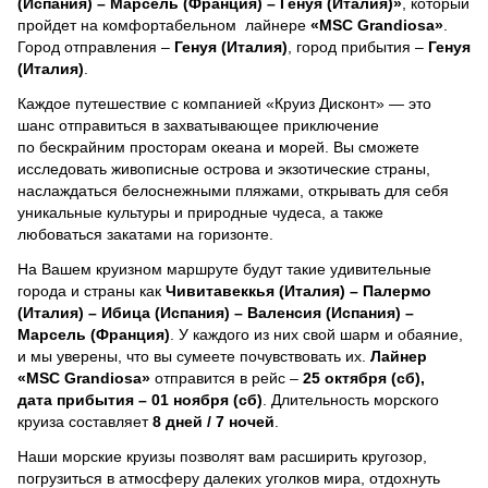
(Испания) – Марсель (Франция) – Генуя (Италия)»
, который
пройдет на комфортабельном лайнере
«MSC Grandiosa»
.
Город отправления –
Генуя (Италия)
, город прибытия –
Генуя
(Италия)
.
Каждое путешествие с компанией «Круиз Дисконт» — это
шанс отправиться в захватывающее приключение
по бескрайним просторам океана и морей.
Вы сможете
исследовать живописные острова и экзотические страны,
наслаждаться белоснежными пляжами, открывать для себя
уникальные культуры и природные чудеса, а также
любоваться закатами на горизонте.
На Вашем круизном маршруте будут такие удивительные
города и страны как
Чивитавеккья (Италия) – Палермо
(Италия) – Ибица (Испания) – Валенсия (Испания) –
Марсель (Франция)
. У каждого из них свой шарм и обаяние,
и мы уверены, что вы сумеете почувствовать их.
Лайнер
«MSC Grandiosa»
отправится в рейс –
25 октября (сб),
дата прибытия – 01 ноября (сб)
. Длительность морского
круиза составляет
8 дней / 7 ночей
.
Наши морские круизы позволят вам расширить кругозор,
погрузиться в атмосферу далеких уголков мира, отдохнуть