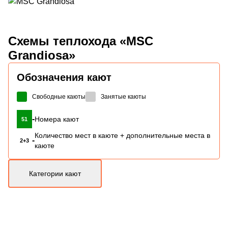
Схемы
теплохода «MSC
Grandiosa»
Обозначения кают
Свободные каюты
Занятые каюты
-
Номера кают
51
Количество мест в каюте + дополнительные места в
-
2+3
каюте
Категории кают