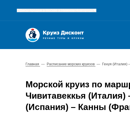
Офисы продаж в Москве и Нижнем Новгороде
Главная
—
Расписание морских круизов
—
Генуя (Италия) 
Морской круиз по маршр
Чивитавеккья (Италия)
(Испания) – Канны (Фра