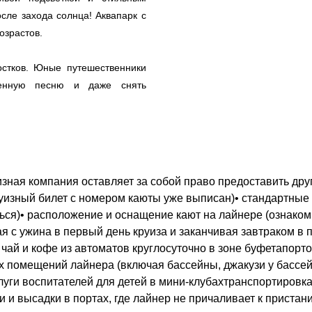
осле захода солнца! Аквапарк с
озрастов.
остков. Юные путешественники
твенную песню и даже снять
зная компания оставляет за собой право предоставить друг
круизный билет с номером каюты уже выписан)• стандартные
ться)• расположение и оснащение кают на лайнере (ознако
ая с ужина в первый день круиза и заканчивая завтраком в 
 чай и кофе из автоматов круглосуточно в зоне буфетапор
 помещений лайнера (включая бассейны, джакузи у бассей
уги воспитателей для детей в мини-клубахтранспортировка
 и высадки в портах, где лайнер не причаливает к пристан