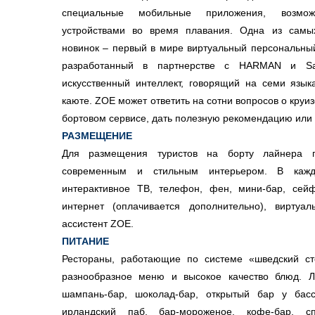
специальные мобильные приложения, возможн
устройствами во время плавания. Одна из самы
новинок – первый в мире виртуальный персональный
разработанный в партнерстве с HARMAN и Sam
искусственный интеллект, говорящий на семи язы
каюте. ZOE может ответить на сотни вопросов о кру
бортовом сервисе, дать полезную рекомендацию или 
РАЗМЕЩЕНИЕ
Для размещения туристов на борту лайнера 
современным и стильным интерьером. В кажд
интерактивное ТВ, телефон, фен, мини-бар, сейф
интернет (оплачивается дополнительно), виртуа
ассистент ZOE.
ПИТАНИЕ
Рестораны, работающие по системе «шведский сто
разнообразное меню и высокое качество блюд. Ла
шампань-бар, шоколад-бар, открытый бар у бассе
ирландский паб, бар-мороженое, кофе-бар, с