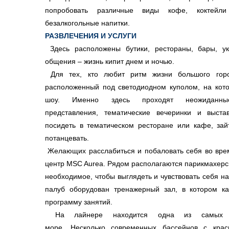
попробовать различные виды кофе, коктейл
безалкогольные напитки.
РАЗВЛЕЧЕНИЯ И УСЛУГИ
Здесь расположены бутики, рестораны, бары, 
общения – жизнь кипит днем и ночью.
Для тех, кто любит ритм жизни большого горо
расположенный под светодиодном куполом, на кот
шоу. Именно здесь проходят неожиданн
представления, тематические вечеринки и выст
посидеть в тематическом ресторане или кафе, за
потанцевать.
Желающих расслабиться и побаловать себя во врем
центр MSC Aurea. Рядом располагаются парикмахерс
необходимое, чтобы выглядеть и чувствовать себя н
палуб оборудован тренажерный зал, в котором к
программу занятий.
На лайнере находится одна из самых
море. Несколько современных бассейнов с крас