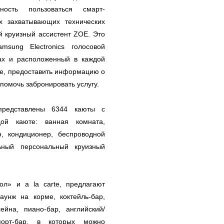
ость пользоваться смарт-
х захватывающих технических
 круизный ассистент ZOE. Это
sung Electronics голосовой
ках и расположенный в каждой
изе, предоставить информацию о
помочь забронировать услугу.
представлены 6344 каюты с
ой каюте: ванная комната,
, кондиционер, беспроводной
льный персональный круизный
л» и a la carte, предлагают
унж на корме, коктейль-бар,
йна, пиано-бар, английский/
порт-бар, в которых можно