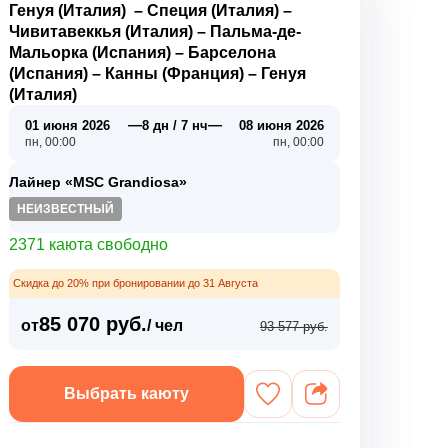
Генуя (Италия)
–
Специя (Италия)
–
Чивитавеккья (Италия)
–
Пальма-де-
Мальорка (Испания)
–
Барселона
(Испания)
–
Канны (Франция)
–
Генуя
(Италия)
—
—
01 июня 2026
8 дн / 7 нч
08 июня 2026
пн, 00:00
пн, 00:00
Лайнер «MSC Grandiosa»
НЕИЗВЕСТНЫЙ
2371 каюта свободно
Скидка до 20% при бронировании до 31 Августа
85 070 руб.
от
/ чел
93 577 руб.
Выбрать каюту