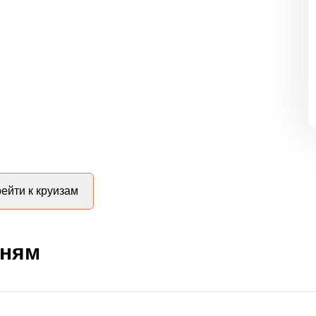
ейти к круизам
дням