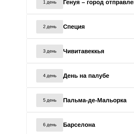
Генуя
– город отправл
1 день
Специя
2 день
Чивитавеккья
3 день
День на палубе
4 день
Пальма-де-Мальорка
5 день
Барселона
6 день