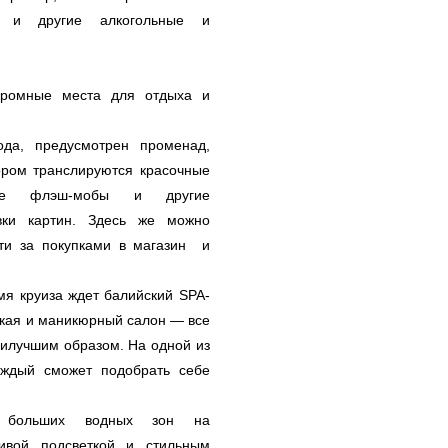
и и другие алкогольные и
укромные места для отдыха и
да, предусмотрен променад,
ором транслируются красочные
ые флэш-мобы и другие
авки картин. Здесь же можно
йти за покупками в магазин и
я круиза ждет балийский SPA-
кая и маникюрный салон — все
аилучшим образом. На одной из
аждый сможет подобрать себе
 больших водных зон на
ивой подсветкой и стильным