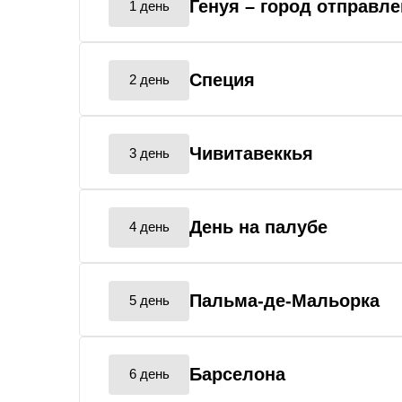
Генуя
– город отправл
1 день
Специя
2 день
Чивитавеккья
3 день
День на палубе
4 день
Пальма-де-Мальорка
5 день
Барселона
6 день