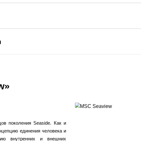
я
w»
ов поколения Seaside. Как и
онцепцию единения человека и
нию внутренних и внешних