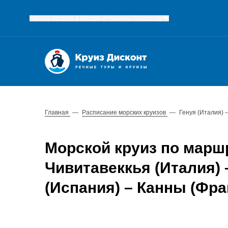
Офисы продаж в Москве и Нижнем Новгороде
Главная
—
Расписание морских круизов
—
Генуя (Италия) 
Морской круиз по маршр
Чивитавеккья (Италия)
(Испания) – Канны (Фра