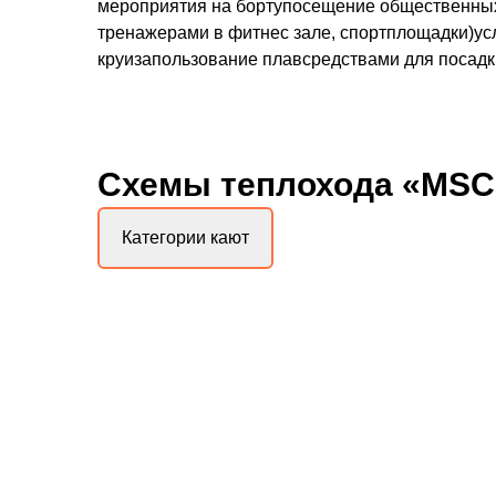
мероприятия на бортупосещение общественных
тренажерами в фитнес зале, спортплощадки)усл
круизапользование плавсредствами для посадки
Схемы
теплохода «MSC
Категории кают