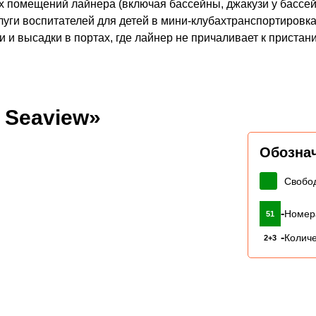
 помещений лайнера (включая бассейны, джакузи у бассей
уги воспитателей для детей в мини-клубахтранспортировка
 и высадки в портах, где лайнер не причаливает к пристан
 Seaview»
Обозна
Свобо
-
Номер
51
-
Количе
2+3