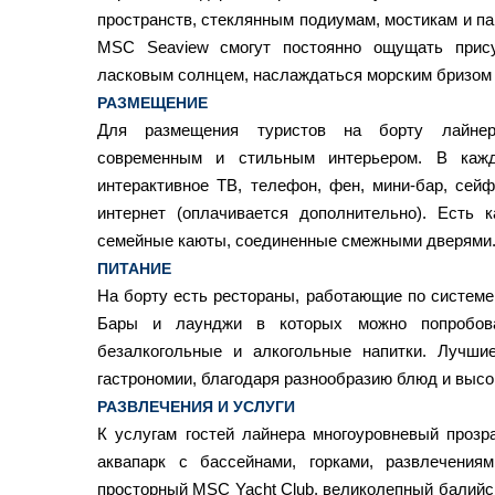
пространств, стеклянным подиумам, мостикам и 
MSC Seaview смогут постоянно ощущать прису
ласковым солнцем, наслаждаться морским бризом
РАЗМЕЩЕНИЕ
Для размещения туристов на борту лайне
современным и стильным интерьером. В кажд
интерактивное ТВ, телефон, фен, мини-бар, сейф
интернет (оплачивается дополнительно). Есть 
семейные каюты, соединенные смежными дверями
ПИТАНИЕ
На борту есть рестораны, работающие по системе «
Бары и лаунджи в которых можно попробов
безалкогольные и алкогольные напитки. Лучши
гастрономии, благодаря разнообразию блюд и высо
РАЗВЛЕЧЕНИЯ И УСЛУГИ
К услугам гостей лайнера многоуровневый прозр
аквапарк с бассейнами, горками, развлечени
просторный MSC Yacht Club, великолепный балийс