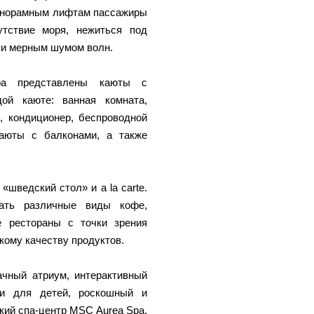
панорамным лифтам пассажиры
тствие моря, нежиться под
 и мерным шумом волн.
ра представлены каюты с
ой каюте: ванная комната,
, кондиционер, беспроводной
каюты с балконами, а также
.
шведский стол» и a la carte.
ать различные виды кофе,
е рестораны с точки зрения
кому качеству продуктов.
ачный атриум, интерактивный
ями для детей, роскошный и
кий спа-центр MSC Aurea Spa,