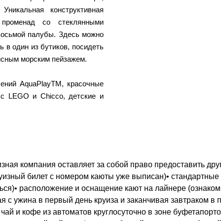
 Уникальная конструктивная
променад со стеклянными
восьмой палубы. Здесь можно
 в один из бутиков, посидеть
исным морским пейзажем.
ений AquaPlayTM, красочные
 с LEGO и Chicco, детские и
зная компания оставляет за собой право предоставить друг
круизный билет с номером каюты уже выписан)• стандартные
ться)• расположение и оснащение кают на лайнере (ознако
ая с ужина в первый день круиза и заканчивая завтраком в 
 чай и кофе из автоматов круглосуточно в зоне буфетапор