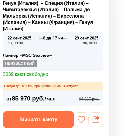
Генуя (Италия)
–
Специя (Италия)
–
Чивитавеккья (Италия)
–
Пальма-де-
Мальорка (Испания)
–
Барселона
(Испания)
–
Канны (Франция)
–
Генуя
(Италия)
—
—
22 сент 2025
8 дн / 7 нч
29 сент 2025
пн, 00:00
пн, 00:00
Лайнер «MSC Seaview»
НЕИЗВЕСТНЫЙ
2039 кают свободно
Скидка до 20% при бронировании до 31 Августа
85 970 руб.
от
/ чел
94 567 руб.
Выбрать каюту