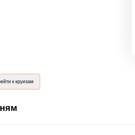
ейти к круизам
дням