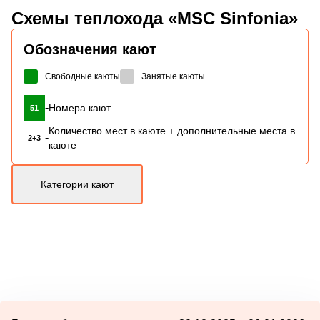
Схемы
теплохода «MSC Sinfonia»
Обозначения кают
Свободные каюты
Занятые каюты
-
Номера кают
51
Количество мест в каюте + дополнительные места в
-
2+3
каюте
Категории кают