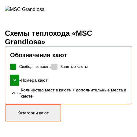
Схемы
теплохода «MSC
Grandiosa»
Обозначения кают
Свободные каюты
Занятые каюты
-
Номера кают
51
Количество мест в каюте + дополнительные места в
-
2+3
каюте
Категории кают