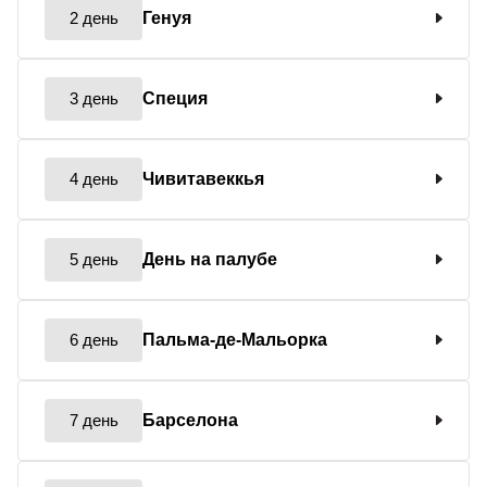
2 день
Генуя
3 день
Специя
4 день
Чивитавеккья
5 день
День на палубе
6 день
Пальма-де-Мальорка
7 день
Барселона