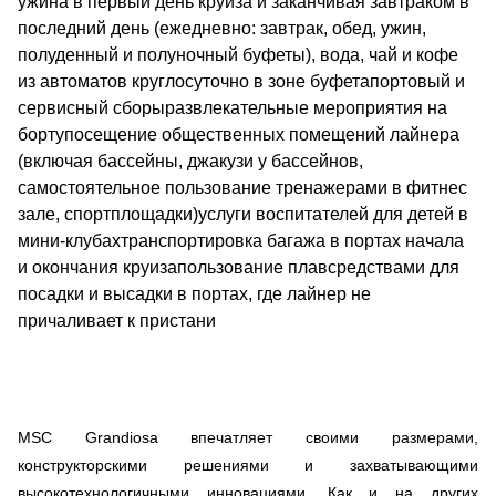
ужина в первый день круиза и заканчивая завтраком в
последний день (ежедневно: завтрак, обед, ужин,
полуденный и полуночный буфеты), вода, чай и кофе
из автоматов круглосуточно в зоне буфетапортовый и
сервисный сборыразвлекательные мероприятия на
бортупосещение общественных помещений лайнера
(включая бассейны, джакузи у бассейнов,
самостоятельное пользование тренажерами в фитнес
зале, спортплощадки)услуги воспитателей для детей в
мини-клубахтранспортировка багажа в портах начала
и окончания круизапользование плавсредствами для
посадки и высадки в портах, где лайнер не
причаливает к пристани
MSC Grandiosa впечатляет своими размерами,
конструкторскими решениями и захватывающими
высокотехнологичными инновациями. Как и на других