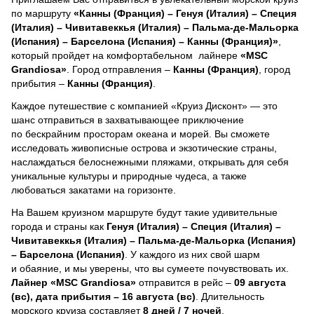
по маршруту
«Канны (Франция) – Генуя (Италия) – Специя
(Италия) – Чивитавеккья (Италия) – Пальма-де-Мальорка
(Испания) – Барселона (Испания) – Канны (Франция)»
,
который пройдет на комфортабельном лайнере
«MSC
Grandiosa»
. Город отправления –
Канны (Франция)
, город
прибытия –
Канны (Франция)
.
Каждое путешествие с компанией «Круиз Дисконт» — это
шанс отправиться в захватывающее приключение
по бескрайним просторам океана и морей.
Вы сможете
исследовать живописные острова и экзотические страны,
наслаждаться белоснежными пляжами, открывать для себя
уникальные культуры и природные чудеса, а также
любоваться закатами на горизонте.
На Вашем круизном маршруте будут такие удивительные
города и страны как
Генуя (Италия) – Специя (Италия) –
Чивитавеккья (Италия) – Пальма-де-Мальорка (Испания)
– Барселона (Испания)
. У каждого из них свой шарм
и обаяние, и мы уверены, что вы сумеете почувствовать их.
Лайнер
«MSC Grandiosa»
отправится в рейс –
09 августа
(вс), дата прибытия – 16 августа (вс)
. Длительность
морского круиза составляет
8 дней / 7 ночей
.