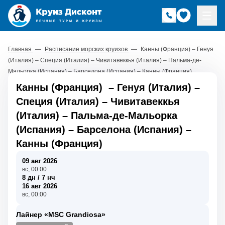
Главная
—
Расписание морских круизов
—
Канны (Франция) – Генуя
(Италия) – Специя (Италия) – Чивитавеккья (Италия) – Пальма-де-
Мальорка (Испания) – Барселона (Испания) – Канны (Франция)
Канны (Франция)
–
Генуя (Италия)
–
Специя (Италия)
–
Чивитавеккья
(Италия)
–
Пальма-де-Мальорка
(Испания)
–
Барселона (Испания)
–
Канны (Франция)
09 авг 2026
вс, 00:00
8 дн / 7 нч
16 авг 2026
вс, 00:00
Лайнер «MSC Grandiosa»