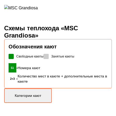
Схемы
теплохода «MSC
Grandiosa»
Обозначения кают
Свободные каюты
Занятые каюты
-
Номера кают
51
Количество мест в каюте + дополнительные места в
-
2+3
каюте
Категории кают