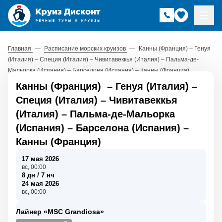
Главная
—
Расписание морских круизов
—
Канны (Франция) – Генуя
(Италия) – Специя (Италия) – Чивитавеккья (Италия) – Пальма-де-
Мальорка (Испания) – Барселона (Испания) – Канны (Франция)
Канны (Франция)
–
Генуя (Италия)
–
Специя (Италия)
–
Чивитавеккья
(Италия)
–
Пальма-де-Мальорка
(Испания)
–
Барселона (Испания)
–
Канны (Франция)
17 мая 2026
вс, 00:00
8 дн / 7 нч
24 мая 2026
вс, 00:00
Лайнер «MSC Grandiosa»