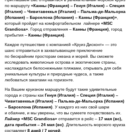
по маршруту
«Канны (Франция) – Генуя (Италия) – Специя
(Италия) – Чивитавеккья (Италия) – Пальма-де-Мальорка
(Испания) – Барселона (Испания) – Канны (Франция)»
,
который пройдет на комфортабельном лайнере
«MSC
Grandiosa»
. Город отправления –
Канны (Франция)
, город
прибытия –
Канны (Франция)
.
Каждое путешествие с компанией «Круиз Дисконт» — это
шанс отправиться в захватывающее приключение
по бескрайним просторам океана и морей.
Вы сможете
исследовать живописные острова и экзотические страны,
наслаждаться белоснежными пляжами, открывать для себя
уникальные культуры и природные чудеса, а также
любоваться закатами на горизонте.
На Вашем круизном маршруте будут такие удивительные
города и страны как
Генуя (Италия) – Специя (Италия) –
Чивитавеккья (Италия) – Пальма-де-Мальорка (Испания)
– Барселона (Испания)
. У каждого из них свой шарм
и обаяние, и мы уверены, что вы сумеете почувствовать их.
Лайнер
«MSC Grandiosa»
отправится в рейс –
17 мая (вс),
дата прибытия – 24 мая (вс)
. Длительность морского круиза
составляет
8 дней / 7 ночей
.