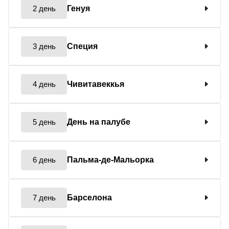
2 день
Генуя
3 день
Специя
4 день
Чивитавеккья
5 день
День на палубе
6 день
Пальма-де-Мальорка
7 день
Барселона