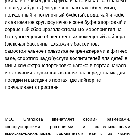
ужина в первый день круиза и заканчивая завтраком в
последний день (ежедневно: завтрак, обед, ужин,
полуденный и полуночный буфеты), вода, чай и кофе
из автоматов круглосуточно в зоне буфетапортовый и
сервисный сборыразвлекательные мероприятия на
бортупосещение общественных помещений лайнера
(включая бассейны, джакузи у бассейнов,
самостоятельное пользование тренажерами в фитнес
зале, спортплощадки)услуги воспитателей для детей в
мини-клубахтранспортировка багажа в портах начала
и окончания круизапользование плавсредствами для
посадки и высадки в портах, где лайнер не
причаливает к пристани
MSC Grandiosa впечатляет своими размерами,
конструкторскими решениями и захватывающими
высокотехнологичными инновациями. Как и на других