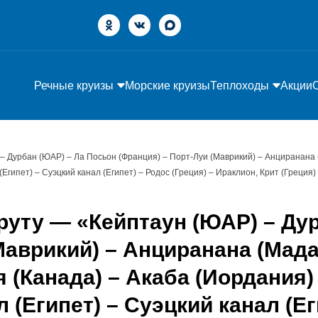
Речные круизы
Морские круизы
Теплоходы
Акции
– Дурбан (ЮАР) – Ла Посьон (Франция) – Порт-Луи (Маврикий) – Анциранана (
гипет) – Суэцкий канал (Египет) – Родос (Греция) – Ираклион, Крит (Греция)
руту — «Кейптаун (ЮАР) – Ду
Маврикий) – Анциранана (Мадаг
я (Канада) – Акаба (Иордания
л (Египет) – Суэцкий канал (Ег