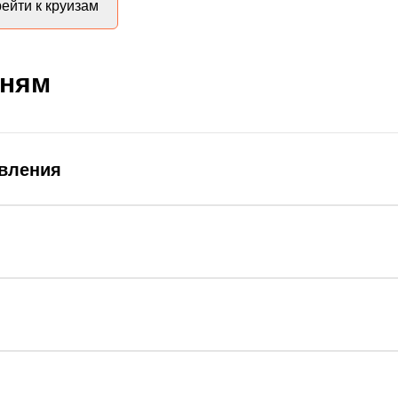
ейти к круизам
дням
авления