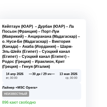
Кейптаун (ЮАР)
–
Дурбан (ЮАР)
–
Ла
Посьон (Франция)
–
Порт-Луи
(Маврикий)
–
Анциранана (Мадагаскар)
–
о. Нуси-Бе (Мадагаскар)
–
Виктория
(Канада)
–
Акаба (Иордания)
–
Шарм-
Эль-Шейх (Египет)
–
Суэцкий канал
(Египет)
–
Суэцкий канал (Египет)
–
Родос (Греция)
–
Ираклион, Крит
(Греция)
–
Генуя (Италия)
—
—
14 апр 2026
30 дн / 29 нч
13 мая 2026
вт, 00:00
ср, 00:00
Лайнер «MSC Opera»
НЕИЗВЕСТНЫЙ
896 кают свободно