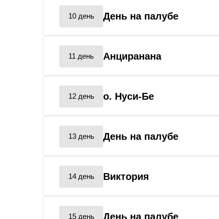
День на палубе
10 день
Анциранана
11 день
о. Нуси-Бе
12 день
День на палубе
13 день
Виктория
14 день
День на палубе
15 день