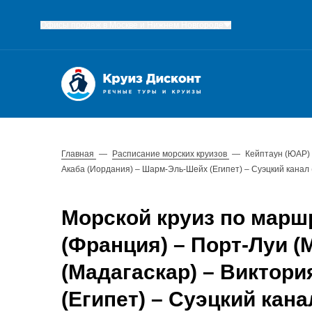
Офисы продаж в Москве и Нижнем Новгороде
Главная
—
Расписание морских круизов
—
Кейптаун (ЮАР) 
Акаба (Иордания) – Шарм-Эль-Шейх (Египет) – Суэцкий канал (Е
Морской круиз по марш
(Франция) – Порт-Луи (
(Мадагаскар) – Виктори
(Египет) – Суэцкий кана