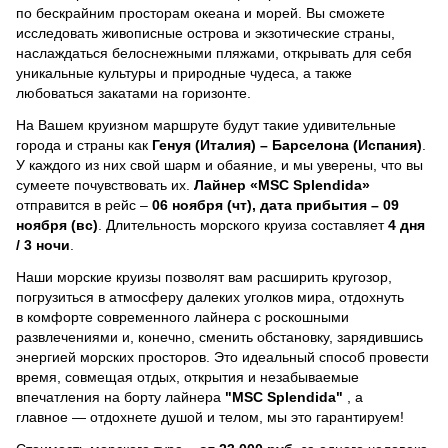
по бескрайним просторам океана и морей.
Вы сможете
исследовать живописные острова и экзотические страны,
наслаждаться белоснежными пляжами, открывать для себя
уникальные культуры и природные чудеса, а также
любоваться закатами на горизонте.
На Вашем круизном маршруте будут такие удивительные
города и страны как
Генуя (Италия) – Барселона (Испания)
.
У каждого из них свой шарм и обаяние, и мы уверены, что вы
сумеете почувствовать их.
Лайнер
«MSC Splendida»
отправится в рейс –
06 ноября (чт), дата прибытия – 09
ноября (вс)
. Длительность морского круиза составляет
4 дня
/ 3 ночи
.
Наши морские круизы позволят вам расширить кругозор,
погрузиться в атмосферу далеких уголков мира, отдохнуть
в комфорте современного лайнера с роскошными
развлечениями и, конечно, сменить обстановку, зарядившись
энергией морских просторов. Это идеальный способ провести
время, совмещая отдых, открытия и незабываемые
впечатления на борту лайнера
"MSC Splendida"
, a
главное — отдохнете душой и телом, мы это гарантируем!