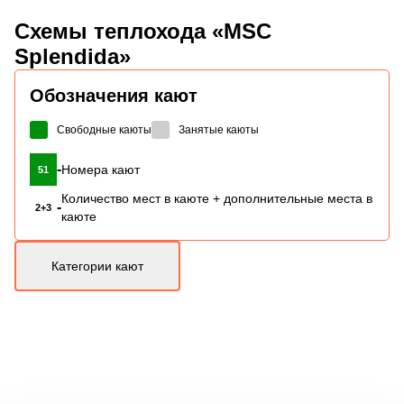
Схемы
теплохода «MSC
Splendida»
Обозначения кают
Свободные каюты
Занятые каюты
-
Номера кают
51
Количество мест в каюте + дополнительные места в
-
2+3
каюте
Категории кают