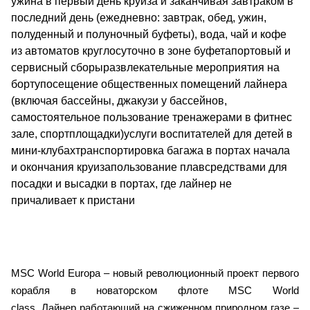
ужина в первый день круиза и заканчивая завтраком в
последний день (ежедневно: завтрак, обед, ужин,
полуденный и полуночный буфеты), вода, чай и кофе
из автоматов круглосуточно в зоне буфетапортовый и
сервисный сборыразвлекательные мероприятия на
бортупосещение общественных помещений лайнера
(включая бассейны, джакузи у бассейнов,
самостоятельное пользование тренажерами в фитнес
зале, спортплощадки)услуги воспитателей для детей в
мини-клубахтранспортировка багажа в портах начала
и окончания круизапользование плавсредствами для
посадки и высадки в портах, где лайнер не
причаливает к пристани
MSC World Europa – новый революционный проект первого
корабля в новаторском флоте MSC World
class. Лайнер работающий на сжиженном природном газе –