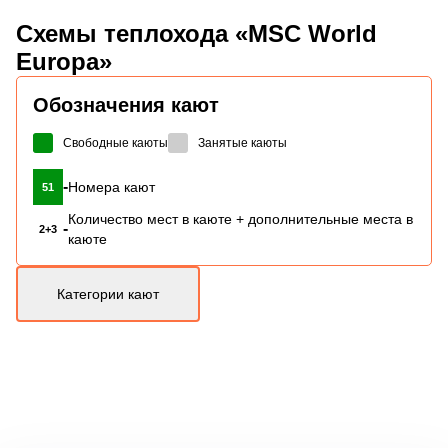
Схемы
теплохода «MSC World
Europa»
Обозначения кают
Свободные каюты
Занятые каюты
-
Номера кают
51
Количество мест в каюте + дополнительные места в
-
2+3
каюте
Категории кают