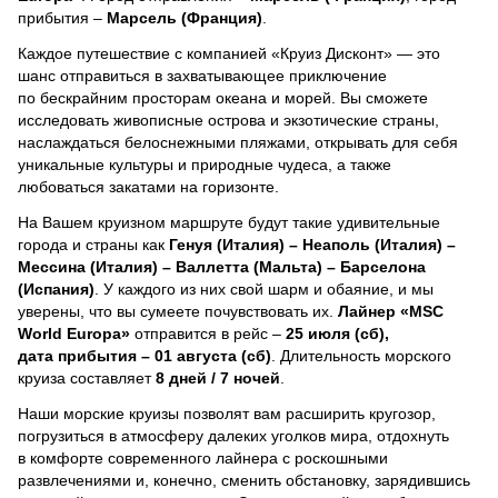
прибытия –
Марсель (Франция)
.
Каждое путешествие с компанией «Круиз Дисконт» — это
шанс отправиться в захватывающее приключение
по бескрайним просторам океана и морей.
Вы сможете
исследовать живописные острова и экзотические страны,
наслаждаться белоснежными пляжами, открывать для себя
уникальные культуры и природные чудеса, а также
любоваться закатами на горизонте.
На Вашем круизном маршруте будут такие удивительные
города и страны как
Генуя (Италия) – Неаполь (Италия) –
Мессина (Италия) – Валлетта (Мальта) – Барселона
(Испания)
. У каждого из них свой шарм и обаяние, и мы
уверены, что вы сумеете почувствовать их.
Лайнер
«MSC
World Europa»
отправится в рейс –
25 июля (сб),
дата прибытия – 01 августа (сб)
. Длительность морского
круиза составляет
8 дней / 7 ночей
.
Наши морские круизы позволят вам расширить кругозор,
погрузиться в атмосферу далеких уголков мира, отдохнуть
в комфорте современного лайнера с роскошными
развлечениями и, конечно, сменить обстановку, зарядившись