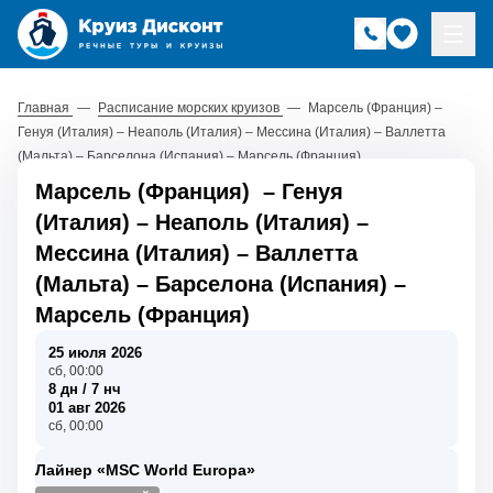
Главная
—
Расписание морских круизов
—
Марсель (Франция) –
Генуя (Италия) – Неаполь (Италия) – Мессина (Италия) – Валлетта
(Мальта) – Барселона (Испания) – Марсель (Франция)
Марсель (Франция)
–
Генуя
(Италия)
–
Неаполь (Италия)
–
Мессина (Италия)
–
Валлетта
(Мальта)
–
Барселона (Испания)
–
Марсель (Франция)
25 июля 2026
сб, 00:00
8 дн / 7 нч
01 авг 2026
сб, 00:00
Лайнер «MSC World Europa»