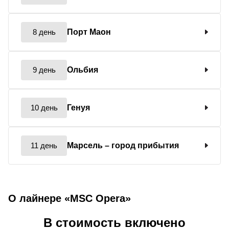
8 день
Порт Маон
9 день
Ольбия
10 день
Генуя
11 день
Марсель
– город прибытия
О лайнере «MSC Opera»
В стоимость включено