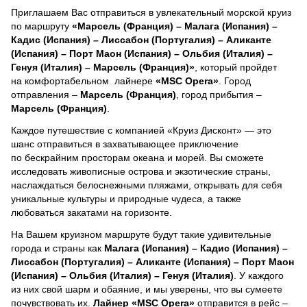
Приглашаем Вас отправиться в увлекательный морской круиз
по маршруту
«Марсель (Франция) – Малага (Испания) –
Кадис (Испания) – Лиссабон (Португалия) – Аликанте
(Испания) – Порт Маон (Испания) – Ольбия (Италия) –
Генуя (Италия) – Марсель (Франция)»
, который пройдет
на комфортабельном лайнере
«MSC Opera»
. Город
отправления –
Марсель (Франция)
, город прибытия –
Марсель (Франция)
.
Каждое путешествие с компанией «Круиз Дисконт» — это
шанс отправиться в захватывающее приключение
по бескрайним просторам океана и морей.
Вы сможете
исследовать живописные острова и экзотические страны,
наслаждаться белоснежными пляжами, открывать для себя
уникальные культуры и природные чудеса, а также
любоваться закатами на горизонте.
На Вашем круизном маршруте будут такие удивительные
города и страны как
Малага (Испания) – Кадис (Испания) –
Лиссабон (Португалия) – Аликанте (Испания) – Порт Маон
(Испания) – Ольбия (Италия) – Генуя (Италия)
. У каждого
из них свой шарм и обаяние, и мы уверены, что вы сумеете
почувствовать их.
Лайнер
«MSC Opera»
отправится в рейс –