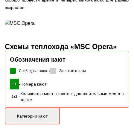
возрастов.
Схемы
теплохода «MSC Opera»
Обозначения кают
Свободные каюты
Занятые каюты
-
Номера кают
51
Количество мест в каюте + дополнительные места в
-
2+3
каюте
Категории кают