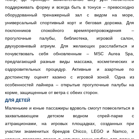
поддерживать форму и всегда быть в тонусе – превосходно
оборудованный тренажерный зал с видом на море,
универсальный спортивный корт и беговая дорожка. Для
поклонников спокойного времяпрепровождения –
прогулочные палубы, библиотека, игровой салон,
двухуровневый атриум. Для желающих расслабиться и
почувствовать себя обновленным – MSC Aurea Spa,
предлагающий разные виды массажа, косметических и
оздоровительных процедур. Активные и азартные по
достоинству оценят казино с игровой зоной. Одна из
особенностей лайнера – открытые прогулочные палубы на
корме, защищенные от ветра с обеих сторон.
ДЛЯ ДЕТЕЙ
Маленькие и юные пассажиры вдоволь смогут повеселиться в
захватывающем детском водном спрей-парке с
аттракционами, на игровых площадках, созданных при
участии знаменитых брендов Chicco, LEGO и Namco, и
хорошо провести время в четырех мини-клубах для разных