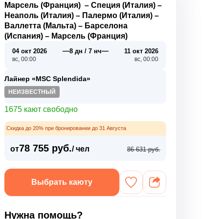
Марсель (Франция)
–
Специя (Италия)
–
Неаполь (Италия)
–
Палермо (Италия)
–
Валлетта (Мальта)
–
Барселона
(Испания)
–
Марсель (Франция)
—
—
04 окт 2026
8 дн / 7 нч
11 окт 2026
вс, 00:00
вс, 00:00
Лайнер «MSC Splendida»
НЕИЗВЕСТНЫЙ
1675 кают свободно
Скидка до 20% при бронировании до 31 Августа
78 755 руб.
от
/ чел
86 631 руб.
Выбрать каюту
Нужна помощь?