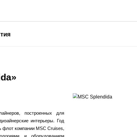
ытия
ida»
айнеров, построенных для
дизайнерские интерьеры. Год
сь флот компании MSC Cruises,
ологиями и оборудованием