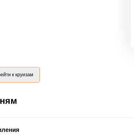
ейти к круизам
дням
вления