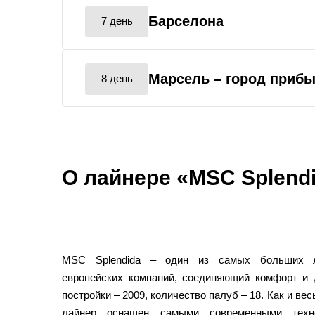
Барселона
7 день
Марсель
– город приб
8 день
О лайнере «MSC Splend
MSC Splendida – один из самых больших л
европейских компаний, соединяющий комфорт и 
постройки – 2009, количество палуб – 18. Как и ве
лайнер оснащен самыми современными техн