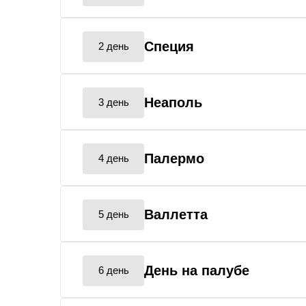
Специя
2 день
Неаполь
3 день
Палермо
4 день
Валлетта
5 день
День на палубе
6 день