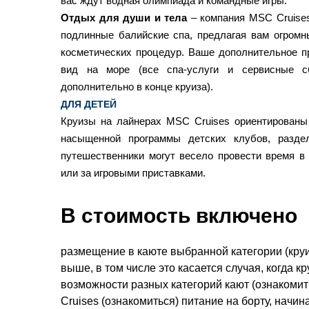
вас ждут водная олимпиада и командные игры.
Отдых для души и тела
– компания MSC Cruises
подлинные балийские спа, предлагая вам огром
косметических процедур. Ваше дополнительное 
вид на море (все спа-услуги и сервисные с
дополнительно в конце круиза).
ДЛЯ ДЕТЕЙ
Круизы на лайнерах MSC Cruises ориентированы
насыщенной программы детских клубов, разде
путешественники могут весело провести время в 
или за игровыми приставками.
В стоимость включено
размещение в каюте выбранной категории (круи
выше, в том числе это касается случая, когда 
возможности разных категорий кают (ознакоми
Cruises (ознакомиться) питание на борту, начин