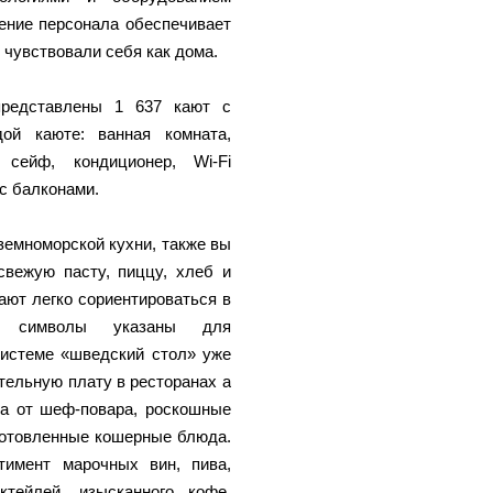
ение персонала обеспечивает
чувствовали себя как дома.
представлены 1 637 кают с
ой каюте: ванная комната,
 сейф, кондиционер, Wi-Fi
с балконами.
емноморской кухни, также вы
свежую пасту, пиццу, хлеб и
ают легко сориентироваться в
 символы указаны для
системе «шведский стол» уже
тельную плату в ресторанах a
да от шеф-повара, роскошные
готовленные кошерные блюда.
имент марочных вин, пива,
ктейлей, изысканного кофе,