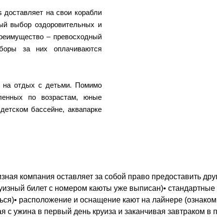
 доставляет на свои корабли
ный выбор оздоровительных и
преимущество – превосходный
боры за них оплачиваются
 на отдых с детьми. Помимо
ленных по возрастам, юные
детском бассейне, аквапарке
зная компания оставляет за собой право предоставить друг
круизный билет с номером каюты уже выписан)• стандартные
ться)• расположение и оснащение кают на лайнере (ознако
ая с ужина в первый день круиза и заканчивая завтраком в 