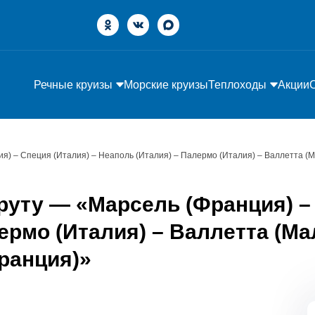
Речные круизы
Морские круизы
Теплоходы
Акции
я) – Специя (Италия) – Неаполь (Италия) – Палермо (Италия) – Валлетта (М
руту — «Марсель (Франция) – 
ермо (Италия) – Валлетта (Ма
ранция)»