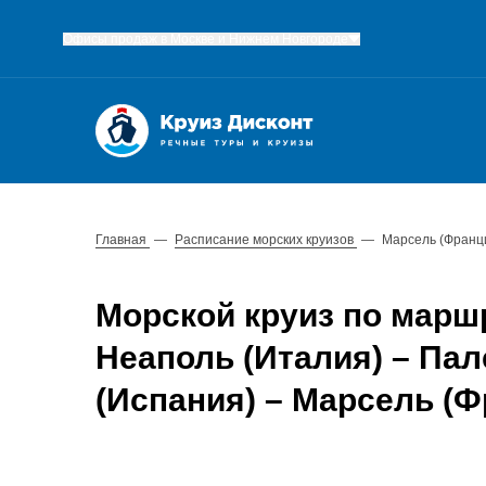
Офисы продаж в Москве и Нижнем Новгороде
Главная
—
Расписание морских круизов
—
Марсель (Франци
Морской круиз по марш
Неаполь (Италия) – Пал
(Испания) – Марсель (Ф