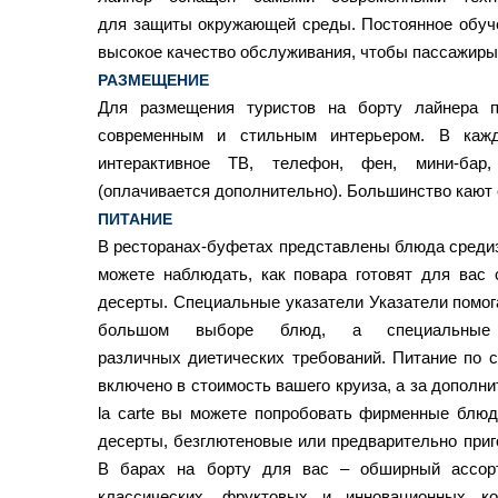
для защиты окружающей среды. Постоянное обуч
высокое качество обслуживания, чтобы пассажиры 
РАЗМЕЩЕНИЕ
Для размещения туристов на борту лайнера 
современным и стильным интерьером. В кажд
интерактивное ТВ, телефон, фен, мини-бар,
(оплачивается дополнительно). Большинство кают 
ПИТАНИЕ
В ресторанах-буфетах представлены блюда средиз
можете наблюдать, как повара готовят для вас 
десерты. Специальные указатели Указатели помог
большом выборе блюд, а специальные
различных диетических требований. Питание по 
включено в стоимость вашего круиза, а за дополни
la carte вы можете попробовать фирменные блю
десерты, безглютеновые или предварительно при
В барах на борту для вас – обширный ассорт
классических, фруктовых и инновационных ко