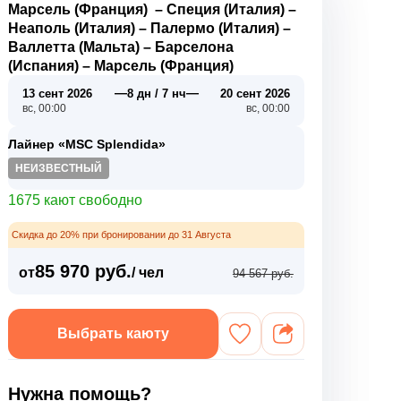
Марсель (Франция)
–
Специя (Италия)
–
Неаполь (Италия)
–
Палермо (Италия)
–
Валлетта (Мальта)
–
Барселона
(Испания)
–
Марсель (Франция)
—
—
13 сент 2026
8 дн / 7 нч
20 сент 2026
вс, 00:00
вс, 00:00
Лайнер «MSC Splendida»
НЕИЗВЕСТНЫЙ
1675 кают свободно
Скидка до 20% при бронировании до 31 Августа
85 970 руб.
от
/ чел
94 567 руб.
Выбрать каюту
Нужна помощь?