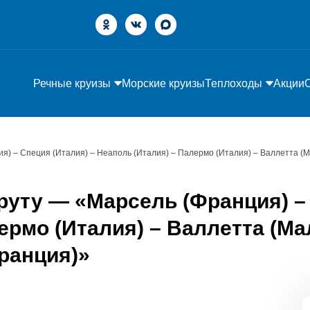
Речные круизы
Морские круизы
Теплоходы
Акции
я) – Специя (Италия) – Неаполь (Италия) – Палермо (Италия) – Валлетта (М
руту — «Марсель (Франция) – 
ермо (Италия) – Валлетта (Ма
ранция)»