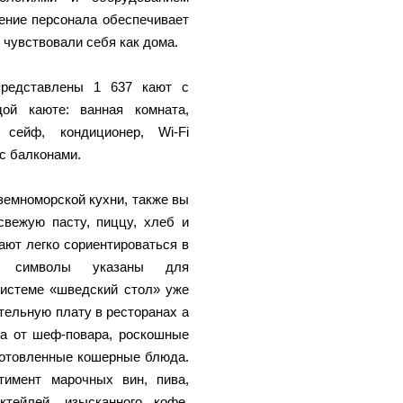
ение персонала обеспечивает
чувствовали себя как дома.
представлены 1 637 кают с
ой каюте: ванная комната,
 сейф, кондиционер, Wi-Fi
с балконами.
емноморской кухни, также вы
свежую пасту, пиццу, хлеб и
ают легко сориентироваться в
 символы указаны для
системе «шведский стол» уже
тельную плату в ресторанах a
да от шеф-повара, роскошные
готовленные кошерные блюда.
имент марочных вин, пива,
ктейлей, изысканного кофе,