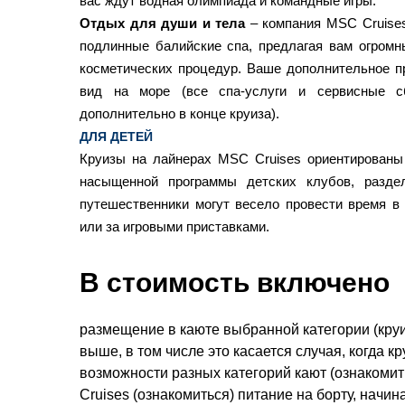
вас ждут водная олимпиада и командные игры.
Отдых для души и тела
– компания MSC Cruises
подлинные балийские спа, предлагая вам огром
косметических процедур. Ваше дополнительное 
вид на море (все спа-услуги и сервисные с
дополнительно в конце круиза).
ДЛЯ ДЕТЕЙ
Круизы на лайнерах MSC Cruises ориентированы
насыщенной программы детских клубов, разде
путешественники могут весело провести время в 
или за игровыми приставками.
В стоимость включено
размещение в каюте выбранной категории (круи
выше, в том числе это касается случая, когда 
возможности разных категорий кают (ознакоми
Cruises (ознакомиться) питание на борту, начин