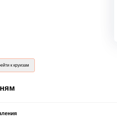
ейти к круизам
дням
вления