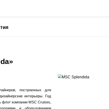
ытия
ida»
айнеров, построенных для
дизайнерские интерьеры. Год
сь флот компании MSC Cruises,
ологиями и оборудованием