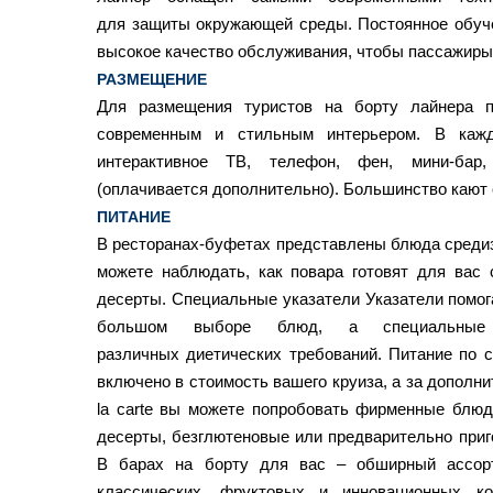
для защиты окружающей среды. Постоянное обуч
высокое качество обслуживания, чтобы пассажиры 
РАЗМЕЩЕНИЕ
Для размещения туристов на борту лайнера 
современным и стильным интерьером. В кажд
интерактивное ТВ, телефон, фен, мини-бар,
(оплачивается дополнительно). Большинство кают 
ПИТАНИЕ
В ресторанах-буфетах представлены блюда средиз
можете наблюдать, как повара готовят для вас 
десерты. Специальные указатели Указатели помог
большом выборе блюд, а специальные
различных диетических требований. Питание по 
включено в стоимость вашего круиза, а за дополни
la carte вы можете попробовать фирменные блю
десерты, безглютеновые или предварительно при
В барах на борту для вас – обширный ассорт
классических, фруктовых и инновационных ко