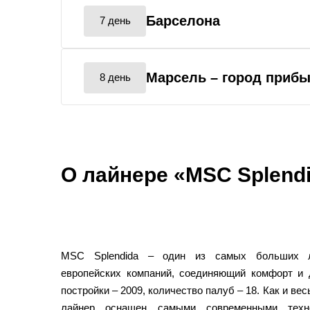
Барселона
7 день
Марсель
– город приб
8 день
О лайнере «MSC Splend
MSC Splendida – один из самых больших л
европейских компаний, соединяющий комфорт и 
постройки – 2009, количество палуб – 18. Как и ве
лайнер оснащен самыми современными техн