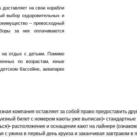
 доставляет на свои корабли
ный выбор оздоровительных и
преимущество – превосходный
боры за них оплачиваются
 на отдых с детьми. Помимо
ленных по возрастам, юные
детском бассейне, аквапарке
зная компания оставляет за собой право предоставить друг
круизный билет с номером каюты уже выписан)• стандартные
ться)• расположение и оснащение кают на лайнере (ознако
ая с ужина в первый день круиза и заканчивая завтраком в 