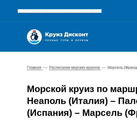
Офисы продаж в Москве и Нижнем Новгороде
Главная
—
Расписание морских круизов
—
Марсель (Франци
Морской круиз по марш
Неаполь (Италия) – Пал
(Испания) – Марсель (Ф