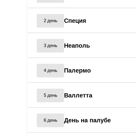
Специя
2 день
Неаполь
3 день
Палермо
4 день
Валлетта
5 день
День на палубе
6 день