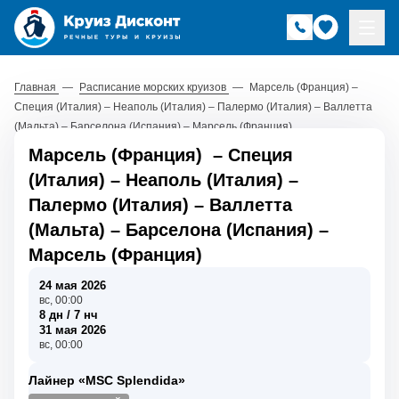
Главная
—
Расписание морских круизов
—
Марсель (Франция) –
Специя (Италия) – Неаполь (Италия) – Палермо (Италия) – Валлетта
(Мальта) – Барселона (Испания) – Марсель (Франция)
Марсель (Франция)
–
Специя
(Италия)
–
Неаполь (Италия)
–
Палермо (Италия)
–
Валлетта
(Мальта)
–
Барселона (Испания)
–
Марсель (Франция)
24 мая 2026
вс, 00:00
8 дн / 7 нч
31 мая 2026
вс, 00:00
Лайнер «MSC Splendida»