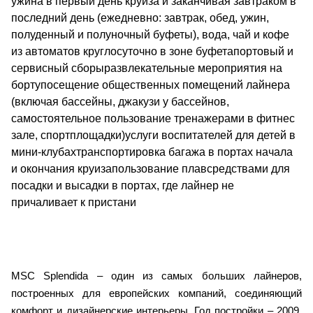
ужина в первый день круиза и заканчивая завтраком в
последний день (ежедневно: завтрак, обед, ужин,
полуденный и полуночный буфеты), вода, чай и кофе
из автоматов круглосуточно в зоне буфетапортовый и
сервисный сборыразвлекательные мероприятия на
бортупосещение общественных помещений лайнера
(включая бассейны, джакузи у бассейнов,
самостоятельное пользование тренажерами в фитнес
зале, спортплощадки)услуги воспитателей для детей в
мини-клубахтранспортировка багажа в портах начала
и окончания круизапользование плавсредствами для
посадки и высадки в портах, где лайнер не
причаливает к пристани
MSC Splendida – один из самых больших лайнеров,
построенных для европейских компаний, соединяющий
комфорт и дизайнерские интерьеры. Год постройки – 2009,