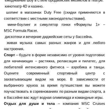
ежедневные шоу в стиле бродвейских мюзиклов в театре.
кинотеатр 4D и казино.
шопинг в магазинах Duty Free (скидки применяются в
соответствии с местными законодательствами).
мини-боулинг и симулятор гонки «Формулы 1» –
MSC Formula Racer.
дискотеки и вечерние диджейские сеты у бассейна.
живая музыка самых разных жанров и для любого
настроения.
Спорт
– будьте в форме независимо от уровня подготовки:
для начинающих – растяжка, релаксация и пилатес, для
любителей интенсивного фитнеса – аэробика и танцы.
Оцените современный спортивный центр с
захватывающим видом на море. В зависимости от
выбранного круиза за время путешествия вы можете
поучаствовать в соревнованиях по разным видам спорта, а
в бассейне вас ждут водная олимпиада и командные игры.
Отдых для души и тела
– компания MSC Cruises