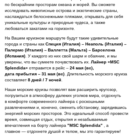
по бескрайним просторам океана и морей.
Вы сможете
исследовать живописные острова и экзотические страны,
наслаждаться белоснежными пляжами, открывать для себя
уникальные культуры и природные чудеса, а также
любоваться закатами на горизонте.
На Вашем круизном маршруте будут такие удивительные
города и страны как
Специя (Италия) – Неаполь (Италия) –
Палермо (Италия) – Валлетта (Мальта) – Барселона
(Испания)
. У каждого из них свой шарм и обаяние, и мы
уверены, что вы сумеете почувствовать их.
Лайнер
«MSC
Splendida»
отправится в рейс –
24 мая (вс),
дата прибытия – 31 мая (вс)
. Длительность морского круиза
составляет
8 дней / 7 ночей
.
Наши морские круизы позволят вам расширить кругозор,
погрузиться в атмосферу далеких уголков мира, отдохнуть
в комфорте современного лайнера с роскошными
развлечениями и, конечно, сменить обстановку, зарядившись
энергией морских просторов. Это идеальный способ провести
время, совмещая отдых, открытия и незабываемые
впечатления на борту лайнера
"MSC Splendida"
, a
главное — отдохнете душой и телом, мы это гарантируем!