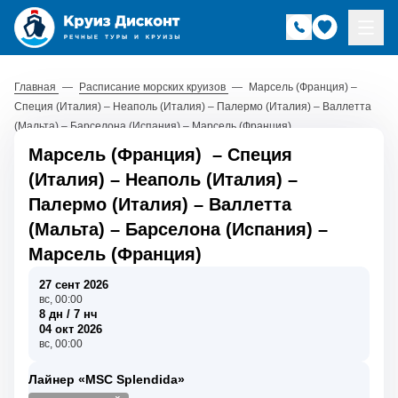
Главная
—
Расписание морских круизов
—
Марсель (Франция) –
Специя (Италия) – Неаполь (Италия) – Палермо (Италия) – Валлетта
(Мальта) – Барселона (Испания) – Марсель (Франция)
Марсель (Франция)
–
Специя
(Италия)
–
Неаполь (Италия)
–
Палермо (Италия)
–
Валлетта
(Мальта)
–
Барселона (Испания)
–
Марсель (Франция)
27 сент 2026
вс, 00:00
8 дн / 7 нч
04 окт 2026
вс, 00:00
Лайнер «MSC Splendida»