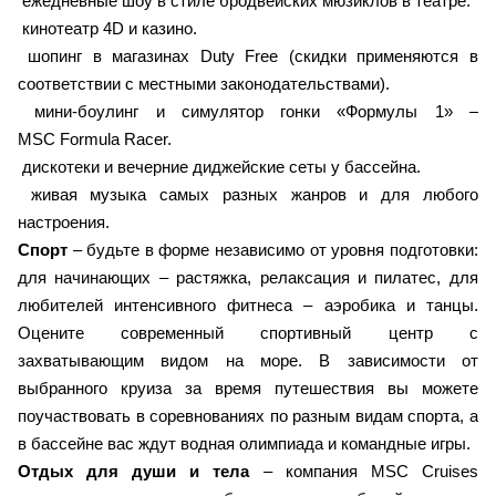
ежедневные шоу в стиле бродвейских мюзиклов в театре.
кинотеатр 4D и казино.
шопинг в магазинах Duty Free (скидки применяются в
соответствии с местными законодательствами).
мини-боулинг и симулятор гонки «Формулы 1» –
MSC Formula Racer.
дискотеки и вечерние диджейские сеты у бассейна.
живая музыка самых разных жанров и для любого
настроения.
Спорт
– будьте в форме независимо от уровня подготовки:
для начинающих – растяжка, релаксация и пилатес, для
любителей интенсивного фитнеса – аэробика и танцы.
Оцените современный спортивный центр с
захватывающим видом на море. В зависимости от
выбранного круиза за время путешествия вы можете
поучаствовать в соревнованиях по разным видам спорта, а
в бассейне вас ждут водная олимпиада и командные игры.
Отдых для души и тела
– компания MSC Cruises