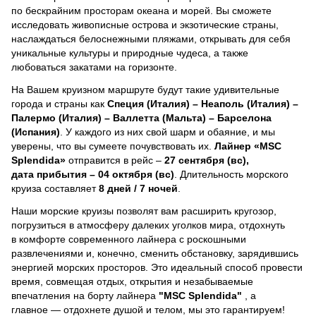
по бескрайним просторам океана и морей.
Вы сможете
исследовать живописные острова и экзотические страны,
наслаждаться белоснежными пляжами, открывать для себя
уникальные культуры и природные чудеса, а также
любоваться закатами на горизонте.
На Вашем круизном маршруте будут такие удивительные
города и страны как
Специя (Италия) – Неаполь (Италия) –
Палермо (Италия) – Валлетта (Мальта) – Барселона
(Испания)
. У каждого из них свой шарм и обаяние, и мы
уверены, что вы сумеете почувствовать их.
Лайнер
«MSC
Splendida»
отправится в рейс –
27 сентября (вс),
дата прибытия – 04 октября (вс)
. Длительность морского
круиза составляет
8 дней / 7 ночей
.
Наши морские круизы позволят вам расширить кругозор,
погрузиться в атмосферу далеких уголков мира, отдохнуть
в комфорте современного лайнера с роскошными
развлечениями и, конечно, сменить обстановку, зарядившись
энергией морских просторов. Это идеальный способ провести
время, совмещая отдых, открытия и незабываемые
впечатления на борту лайнера
"MSC Splendida"
, a
главное — отдохнете душой и телом, мы это гарантируем!