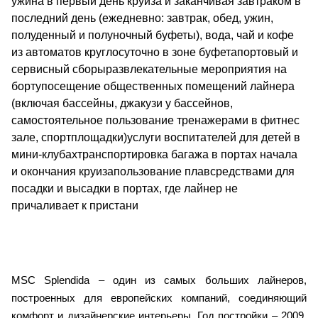
ужина в первый день круиза и заканчивая завтраком в
последний день (ежедневно: завтрак, обед, ужин,
полуденный и полуночный буфеты), вода, чай и кофе
из автоматов круглосуточно в зоне буфетапортовый и
сервисный сборыразвлекательные мероприятия на
бортупосещение общественных помещений лайнера
(включая бассейны, джакузи у бассейнов,
самостоятельное пользование тренажерами в фитнес
зале, спортплощадки)услуги воспитателей для детей в
мини-клубахтранспортировка багажа в портах начала
и окончания круизапользование плавсредствами для
посадки и высадки в портах, где лайнер не
причаливает к пристани
MSC Splendida – один из самых больших лайнеров,
построенных для европейских компаний, соединяющий
комфорт и дизайнерские интерьеры. Год постройки – 2009,