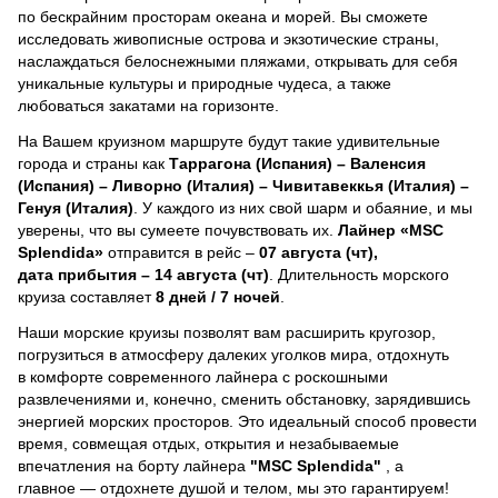
по бескрайним просторам океана и морей.
Вы сможете
исследовать живописные острова и экзотические страны,
наслаждаться белоснежными пляжами, открывать для себя
уникальные культуры и природные чудеса, а также
любоваться закатами на горизонте.
На Вашем круизном маршруте будут такие удивительные
города и страны как
Таррагона (Испания) – Валенсия
(Испания) – Ливорно (Италия) – Чивитавеккья (Италия) –
Генуя (Италия)
. У каждого из них свой шарм и обаяние, и мы
уверены, что вы сумеете почувствовать их.
Лайнер
«MSC
Splendida»
отправится в рейс –
07 августа (чт),
дата прибытия – 14 августа (чт)
. Длительность морского
круиза составляет
8 дней / 7 ночей
.
Наши морские круизы позволят вам расширить кругозор,
погрузиться в атмосферу далеких уголков мира, отдохнуть
в комфорте современного лайнера с роскошными
развлечениями и, конечно, сменить обстановку, зарядившись
энергией морских просторов. Это идеальный способ провести
время, совмещая отдых, открытия и незабываемые
впечатления на борту лайнера
"MSC Splendida"
, a
главное — отдохнете душой и телом, мы это гарантируем!