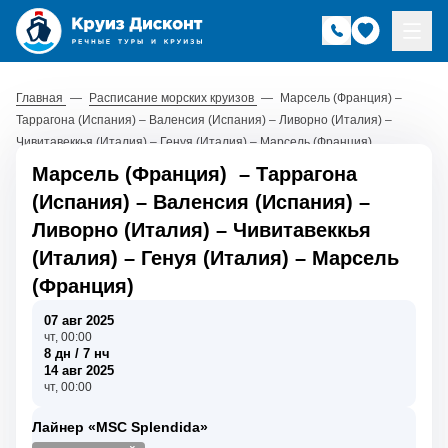
Главная
—
Расписание морских круизов
—
Марсель (Франция) –
Таррагона (Испания) – Валенсия (Испания) – Ливорно (Италия) –
Чивитавеккья (Италия) – Генуя (Италия) – Марсель (Франция)
Марсель (Франция)
–
Таррагона
(Испания)
–
Валенсия (Испания)
–
Ливорно (Италия)
–
Чивитавеккья
(Италия)
–
Генуя (Италия)
–
Марсель
(Франция)
07 авг 2025
чт, 00:00
8 дн / 7 нч
14 авг 2025
чт, 00:00
Лайнер «MSC Splendida»