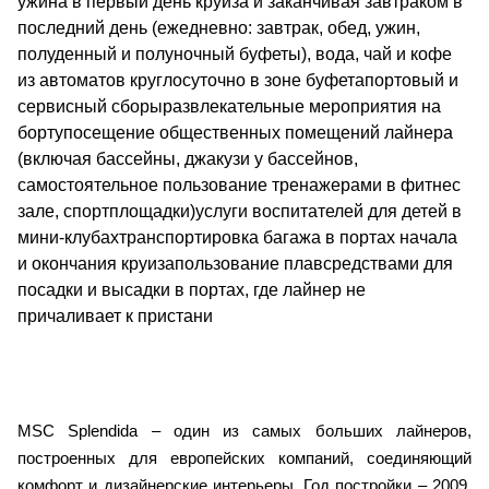
ужина в первый день круиза и заканчивая завтраком в
последний день (ежедневно: завтрак, обед, ужин,
полуденный и полуночный буфеты), вода, чай и кофе
из автоматов круглосуточно в зоне буфетапортовый и
сервисный сборыразвлекательные мероприятия на
бортупосещение общественных помещений лайнера
(включая бассейны, джакузи у бассейнов,
самостоятельное пользование тренажерами в фитнес
зале, спортплощадки)услуги воспитателей для детей в
мини-клубахтранспортировка багажа в портах начала
и окончания круизапользование плавсредствами для
посадки и высадки в портах, где лайнер не
причаливает к пристани
MSC Splendida – один из самых больших лайнеров,
построенных для европейских компаний, соединяющий
комфорт и дизайнерские интерьеры. Год постройки – 2009,