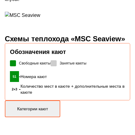
Схемы
теплохода «MSC Seaview»
Обозначения кают
Свободные каюты
Занятые каюты
-
Номера кают
51
Количество мест в каюте + дополнительные места в
-
2+3
каюте
Категории кают