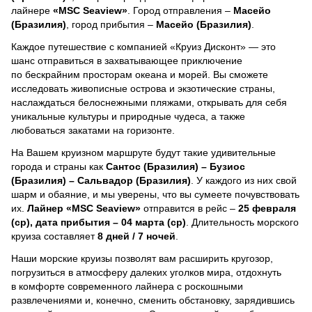
лайнере
«MSC Seaview»
. Город отправления –
Масейо
(Бразилия)
, город прибытия –
Масейо (Бразилия)
.
Каждое путешествие с компанией «Круиз Дисконт» — это
шанс отправиться в захватывающее приключение
по бескрайним просторам океана и морей.
Вы сможете
исследовать живописные острова и экзотические страны,
наслаждаться белоснежными пляжами, открывать для себя
уникальные культуры и природные чудеса, а также
любоваться закатами на горизонте.
На Вашем круизном маршруте будут такие удивительные
города и страны как
Сантос (Бразилия) – Бузиос
(Бразилия) – Сальвадор (Бразилия)
. У каждого из них свой
шарм и обаяние, и мы уверены, что вы сумеете почувствовать
их.
Лайнер
«MSC Seaview»
отправится в рейс –
25 февраля
(ср), дата прибытия – 04 марта (ср)
. Длительность морского
круиза составляет
8 дней / 7 ночей
.
Наши морские круизы позволят вам расширить кругозор,
погрузиться в атмосферу далеких уголков мира, отдохнуть
в комфорте современного лайнера с роскошными
развлечениями и, конечно, сменить обстановку, зарядившись