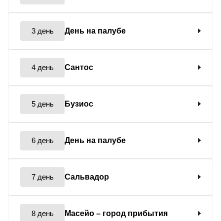
3 день
День на палубе
4 день
Сантос
5 день
Бузиос
6 день
День на палубе
7 день
Сальвадор
8 день
Масейо
– город прибытия