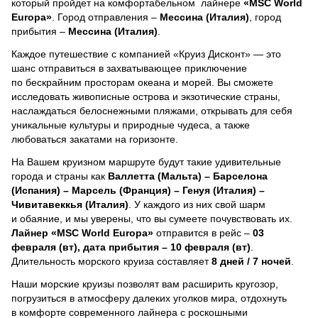
который пройдет на комфортабельном лайнере
«MSC World
Europa»
. Город отправления –
Мессина (Италия)
, город
прибытия –
Мессина (Италия)
.
Каждое путешествие с компанией «Круиз Дисконт» — это
шанс отправиться в захватывающее приключение
по бескрайним просторам океана и морей.
Вы сможете
исследовать живописные острова и экзотические страны,
наслаждаться белоснежными пляжами, открывать для себя
уникальные культуры и природные чудеса, а также
любоваться закатами на горизонте.
На Вашем круизном маршруте будут такие удивительные
города и страны как
Валлетта (Мальта) – Барселона
(Испания) – Марсель (Франция) – Генуя (Италия) –
Чивитавеккья (Италия)
. У каждого из них свой шарм
и обаяние, и мы уверены, что вы сумеете почувствовать их.
Лайнер
«MSC World Europa»
отправится в рейс –
03
февраля (вт), дата прибытия – 10 февраля (вт)
.
Длительность морского круиза составляет
8 дней / 7 ночей
.
Наши морские круизы позволят вам расширить кругозор,
погрузиться в атмосферу далеких уголков мира, отдохнуть
в комфорте современного лайнера с роскошными