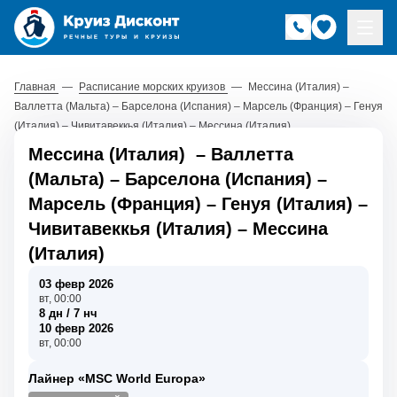
Главная
—
Расписание морских круизов
—
Мессина (Италия) –
Валлетта (Мальта) – Барселона (Испания) – Марсель (Франция) – Генуя
(Италия) – Чивитавеккья (Италия) – Мессина (Италия)
Мессина (Италия)
–
Валлетта
(Мальта)
–
Барселона (Испания)
–
Марсель (Франция)
–
Генуя (Италия)
–
Чивитавеккья (Италия)
–
Мессина
(Италия)
03 февр 2026
вт, 00:00
8 дн / 7 нч
10 февр 2026
вт, 00:00
Лайнер «MSC World Europa»