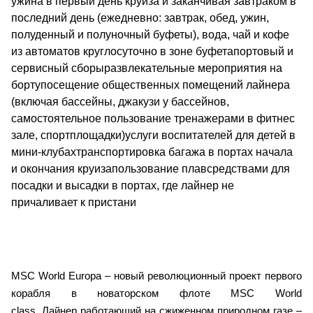
ужина в первый день круиза и заканчивая завтраком в
последний день (ежедневно: завтрак, обед, ужин,
полуденный и полуночный буфеты), вода, чай и кофе
из автоматов круглосуточно в зоне буфетапортовый и
сервисный сборыразвлекательные мероприятия на
бортупосещение общественных помещений лайнера
(включая бассейны, джакузи у бассейнов,
самостоятельное пользование тренажерами в фитнес
зале, спортплощадки)услуги воспитателей для детей в
мини-клубахтранспортировка багажа в портах начала
и окончания круизапользование плавсредствами для
посадки и высадки в портах, где лайнер не
причаливает к пристани
MSC World Europa – новый революционный проект первого
корабля в новаторском флоте MSC World
class. Лайнер работающий на сжиженном природном газе –