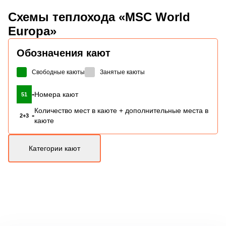
Схемы
теплохода «MSC World
Europa»
Обозначения кают
Свободные каюты
Занятые каюты
-
Номера кают
51
Количество мест в каюте + дополнительные места в
-
2+3
каюте
Категории кают