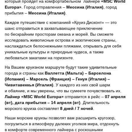
который пройдет на комфортабельном лайнере
«MSC World
Europa»
. Город отправления –
Мессина (Италия)
, город
прибытия –
Мессина (Италия)
.
Каждое путешествие с компанией «Круиз Дисконт» — это
шанс отправиться в захватывающее приключение
по бескрайним просторам океана и морей.
Вы сможете
исследовать живописные острова и экзотические страны,
наслаждаться белоснежными пляжами, открывать для себя
уникальные культуры и природные чудеса, а также
любоваться закатами на горизонте.
На Вашем круизном маршруте будут такие удивительные
города и страны как
Валлетта (Мальта) – Барселона
(Испания) – Марсель (Франция) – Генуя (Италия) –
Чивитавеккья (Италия)
. У каждого из них свой шарм
и обаяние, и мы уверены, что вы сумеете почувствовать их.
Лайнер
«MSC World Europa»
отправится в рейс –
07 апреля
(вт), дата прибытия – 14 апреля (вт)
. Длительность
морского круиза составляет
8 дней / 7 ночей
.
Наши морские круизы позволят вам расширить кругозор,
погрузиться в атмосферу далеких уголков мира, отдохнуть
в комфорте современного лайнера с роскошными