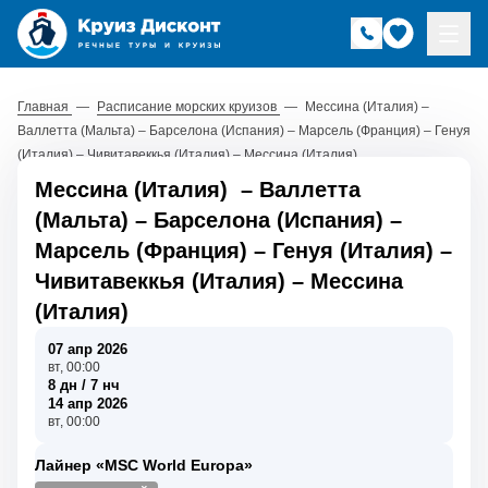
Главная
—
Расписание морских круизов
—
Мессина (Италия) –
Валлетта (Мальта) – Барселона (Испания) – Марсель (Франция) – Генуя
(Италия) – Чивитавеккья (Италия) – Мессина (Италия)
Мессина (Италия)
–
Валлетта
(Мальта)
–
Барселона (Испания)
–
Марсель (Франция)
–
Генуя (Италия)
–
Чивитавеккья (Италия)
–
Мессина
(Италия)
07 апр 2026
вт, 00:00
8 дн / 7 нч
14 апр 2026
вт, 00:00
Лайнер «MSC World Europa»