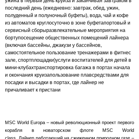
ужина в первый день круиза и заканчивая завтраком в
последний день (ежедневно: завтрак, обед, ужин,
полуденный и полуночный буфеты), вода, чай и кофе
из автоматов круглосуточно в зоне буфетапортовый и
сервисный сборыразвлекательные мероприятия на
бортупосещение общественных помещений лайнера
(включая бассейны, джакузи у бассейнов,
самостоятельное пользование тренажерами в фитнес
зале, спортплощадки)услуги воспитателей для детей в
мини-клубахтранспортировка багажа в портах начала
и окончания круизапользование плавсредствами для
посадки и высадки в портах, где лайнер не
причаливает к пристани
MSC World Europa – новый революционный проект первого
корабля в новаторском флоте MSC World
class. Лайнер работающий на сжиженном природном газе –