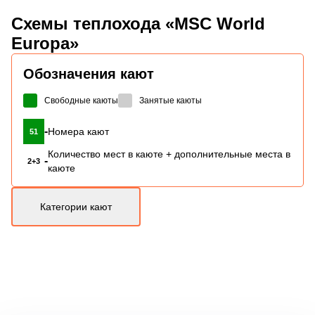
Схемы
теплохода «MSC World
Europa»
Обозначения кают
Свободные каюты
Занятые каюты
-
Номера кают
51
Количество мест в каюте + дополнительные места в
-
2+3
каюте
Категории кают