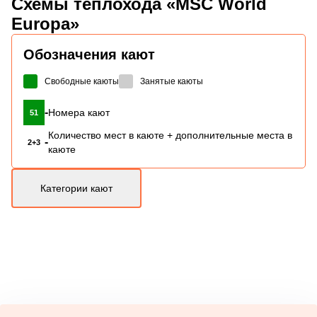
Схемы
теплохода «MSC World
Europa»
Обозначения кают
Свободные каюты
Занятые каюты
-
Номера кают
51
Количество мест в каюте + дополнительные места в
-
2+3
каюте
Категории кают