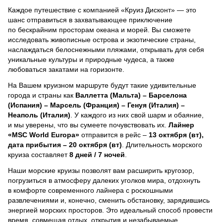
Каждое путешествие с компанией «Круиз Дисконт» — это
шанс отправиться в захватывающее приключение
по бескрайним просторам океана и морей.
Вы сможете
исследовать живописные острова и экзотические страны,
наслаждаться белоснежными пляжами, открывать для себя
уникальные культуры и природные чудеса, а также
любоваться закатами на горизонте.
На Вашем круизном маршруте будут такие удивительные
города и страны как
Валлетта (Мальта) – Барселона
(Испания) – Марсель (Франция) – Генуя (Италия) –
Неаполь (Италия)
. У каждого из них свой шарм и обаяние,
и мы уверены, что вы сумеете почувствовать их.
Лайнер
«MSC World Europa»
отправится в рейс –
13 октября (вт),
дата прибытия – 20 октября (вт)
. Длительность морского
круиза составляет
8 дней / 7 ночей
.
Наши морские круизы позволят вам расширить кругозор,
погрузиться в атмосферу далеких уголков мира, отдохнуть
в комфорте современного лайнера с роскошными
развлечениями и, конечно, сменить обстановку, зарядившись
энергией морских просторов. Это идеальный способ провести
время, совмещая отдых, открытия и незабываемые