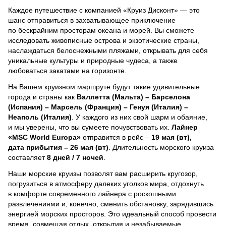
Каждое путешествие с компанией «Круиз Дисконт» — это
шанс отправиться в захватывающее приключение
по бескрайним просторам океана и морей.
Вы сможете
исследовать живописные острова и экзотические страны,
наслаждаться белоснежными пляжами, открывать для себя
уникальные культуры и природные чудеса, а также
любоваться закатами на горизонте.
На Вашем круизном маршруте будут такие удивительные
города и страны как
Валлетта (Мальта) – Барселона
(Испания) – Марсель (Франция) – Генуя (Италия) –
Неаполь (Италия)
. У каждого из них свой шарм и обаяние,
и мы уверены, что вы сумеете почувствовать их.
Лайнер
«MSC World Europa»
отправится в рейс –
19 мая (вт),
дата прибытия – 26 мая (вт)
. Длительность морского круиза
составляет
8 дней / 7 ночей
.
Наши морские круизы позволят вам расширить кругозор,
погрузиться в атмосферу далеких уголков мира, отдохнуть
в комфорте современного лайнера с роскошными
развлечениями и, конечно, сменить обстановку, зарядившись
энергией морских просторов. Это идеальный способ провести
время, совмещая отдых, открытия и незабываемые