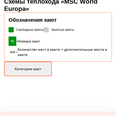
Схемы
теплохода «MSC World
Europa»
Обозначения кают
Свободные каюты
Занятые каюты
-
Номера кают
51
Количество мест в каюте + дополнительные места в
-
2+3
каюте
Категории кают