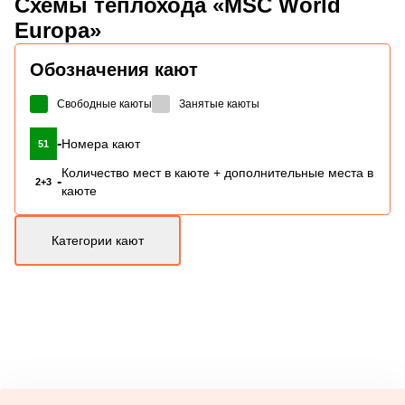
Схемы
теплохода «MSC World
Europa»
Обозначения кают
Свободные каюты
Занятые каюты
-
Номера кают
51
Количество мест в каюте + дополнительные места в
-
2+3
каюте
Категории кают