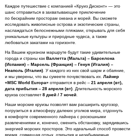
Каждое путешествие с компанией «Круиз Дисконт» — это
шанс отправиться в захватывающее приключение
по бескрайним просторам океана и морей.
Вы сможете
исследовать живописные острова и экзотические страны,
наслаждаться белоснежными пляжами, открывать для себя
уникальные культуры и природные чудеса, а также
любоваться закатами на горизонте.
На Вашем круизном маршруте будут такие удивительные
города и страны как
Валлетта (Мальта) – Барселона
(Испания) – Марсель (Франция) – Генуя (Италия) –
Неаполь (Италия)
. У каждого из них свой шарм и обаяние,
и мы уверены, что вы сумеете почувствовать их.
Лайнер
«MSC World Europa»
отправится в рейс –
21 апреля (вт),
дата прибытия – 28 апреля (вт)
. Длительность морского
круиза составляет
8 дней / 7 ночей
.
Наши морские круизы позволят вам расширить кругозор,
погрузиться в атмосферу далеких уголков мира, отдохнуть
в комфорте современного лайнера с роскошными
развлечениями и, конечно, сменить обстановку, зарядившись
энергией морских просторов. Это идеальный способ провести
время, совмещая отдых, открытия и незабываемые