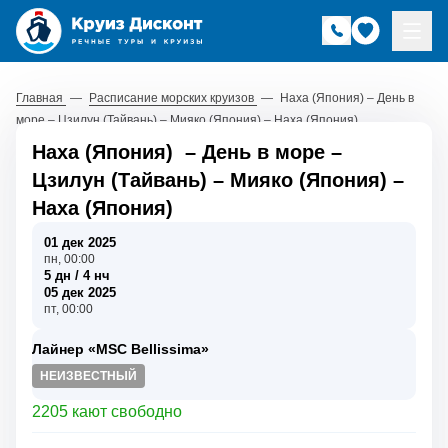
Главная
—
Расписание морских круизов
—
Наха (Япония) – День в
море – Цзилун (Тайвань) – Мияко (Япония) – Наха (Япония)
Наха (Япония)
–
День в море
–
Цзилун (Тайвань)
–
Мияко (Япония)
–
Наха (Япония)
01 дек 2025
пн, 00:00
5 дн / 4 нч
05 дек 2025
пт, 00:00
Лайнер «MSC Bellissima»
НЕИЗВЕСТНЫЙ
2205 кают свободно