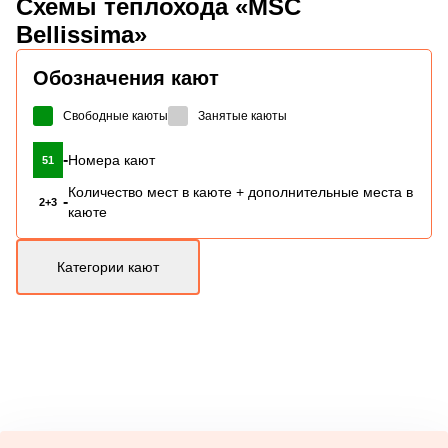
Схемы
теплохода «MSC
Bellissima»
Обозначения кают
Свободные каюты
Занятые каюты
-
Номера кают
51
Количество мест в каюте + дополнительные места в
-
2+3
каюте
Категории кают