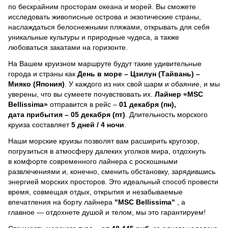
по бескрайним просторам океана и морей.
Вы сможете
исследовать живописные острова и экзотические страны,
наслаждаться белоснежными пляжами, открывать для себя
уникальные культуры и природные чудеса, а также
любоваться закатами на горизонте.
На Вашем круизном маршруте будут такие удивительные
города и страны как
День в море – Цзилун (Тайвань) –
Мияко (Япония)
. У каждого из них свой шарм и обаяние, и мы
уверены, что вы сумеете почувствовать их.
Лайнер
«MSC
Bellissima»
отправится в рейс –
01 декабря (пн),
дата прибытия – 05 декабря (пт)
. Длительность морского
круиза составляет
5 дней / 4 ночи
.
Наши морские круизы позволят вам расширить кругозор,
погрузиться в атмосферу далеких уголков мира, отдохнуть
в комфорте современного лайнера с роскошными
развлечениями и, конечно, сменить обстановку, зарядившись
энергией морских просторов. Это идеальный способ провести
время, совмещая отдых, открытия и незабываемые
впечатления на борту лайнера
"MSC Bellissima"
, a
главное — отдохнете душой и телом, мы это гарантируем!