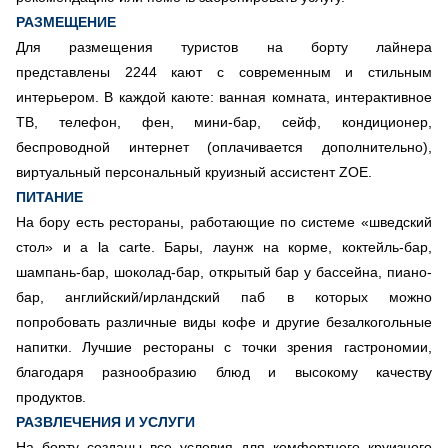
РАЗМЕЩЕНИЕ
Для размещения туристов на борту лайнера
представлены 2244 кают с современным и стильным
интерьером. В каждой каюте: ванная комната, интерактивное
ТВ, телефон, фен, мини-бар, сейф, кондиционер,
беспроводной интернет (оплачивается дополнительно),
виртуальный персональный круизный ассистент ZOE.
ПИТАНИЕ
На бору есть рестораны, работающие по системе «шведский
стол» и a la carte. Бары, лаунж на корме, коктейль-бар,
шампань-бар, шоколад-бар, открытый бар у бассейна, пиано-
бар, английский/ирландский паб в которых можно
попробовать различные виды кофе и другие безалкогольные
напитки. Лучшие рестораны с точки зрения гастрономии,
благодаря разнообразию блюд и высокому качеству
продуктов.
РАЗВЛЕЧЕНИЯ И УСЛУГИ
На борту созданы все условия для комфортного круизного