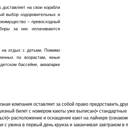
 доставляет на свои корабли
ный выбор оздоровительных и
преимущество – превосходный
боры за них оплачиваются
 на отдых с детьми. Помимо
ленных по возрастам, юные
детском бассейне, аквапарке
зная компания оставляет за собой право предоставить друг
круизный билет с номером каюты уже выписан)• стандартные
ться)• расположение и оснащение кают на лайнере (ознако
ая с ужина в первый день круиза и заканчивая завтраком в 