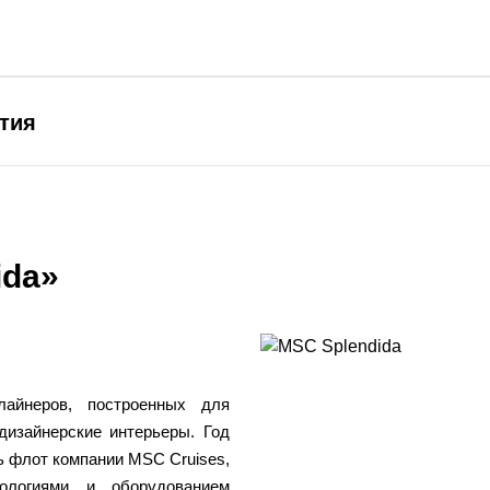
тия
ida»
айнеров, построенных для
дизайнерские интерьеры. Год
сь флот компании MSC Cruises,
ологиями и оборудованием