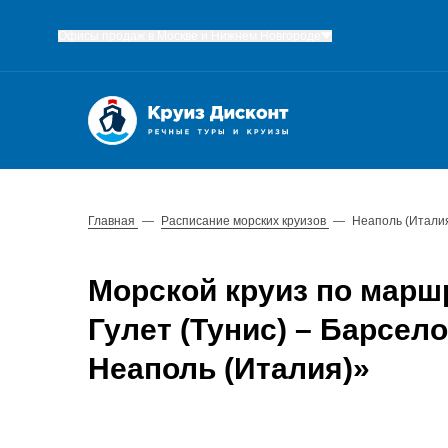
Офисы продаж в Москве и Нижнем Новгороде
Главная
—
Расписание морских круизов
—
Неаполь (Италия
Морской круиз по маршр
Гулет (Тунис) – Барсело
Неаполь (Италия)»