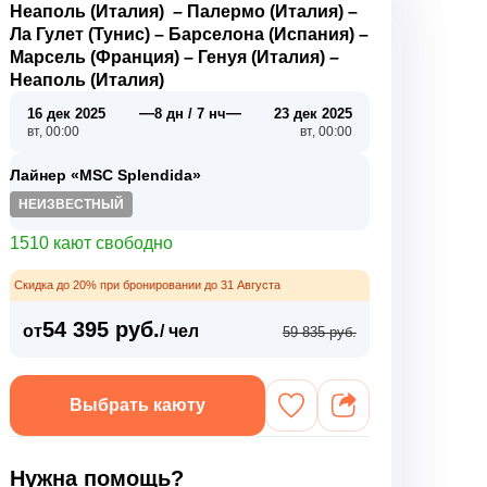
Неаполь (Италия)
–
Палермо (Италия)
–
Ла Гулет (Тунис)
–
Барселона (Испания)
–
Марсель (Франция)
–
Генуя (Италия)
–
Неаполь (Италия)
—
—
16 дек 2025
8 дн / 7 нч
23 дек 2025
вт, 00:00
вт, 00:00
Лайнер «MSC Splendida»
НЕИЗВЕСТНЫЙ
1510 кают свободно
Скидка до 20% при бронировании до 31 Августа
54 395 руб.
от
/ чел
59 835 руб.
Выбрать каюту
Нужна помощь?