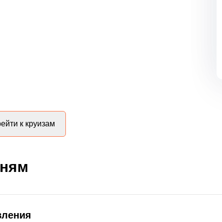
ейти к круизам
дням
вления