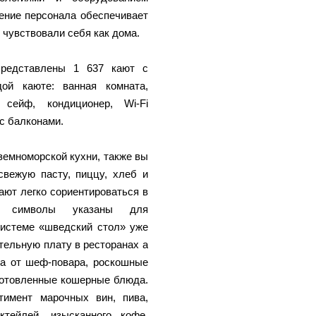
ение персонала обеспечивает
чувствовали себя как дома.
представлены 1 637 кают с
ой каюте: ванная комната,
 сейф, кондиционер, Wi-Fi
с балконами.
емноморской кухни, также вы
свежую пасту, пиццу, хлеб и
ают легко сориентироваться в
 символы указаны для
системе «шведский стол» уже
тельную плату в ресторанах a
да от шеф-повара, роскошные
готовленные кошерные блюда.
имент марочных вин, пива,
ктейлей, изысканного кофе,