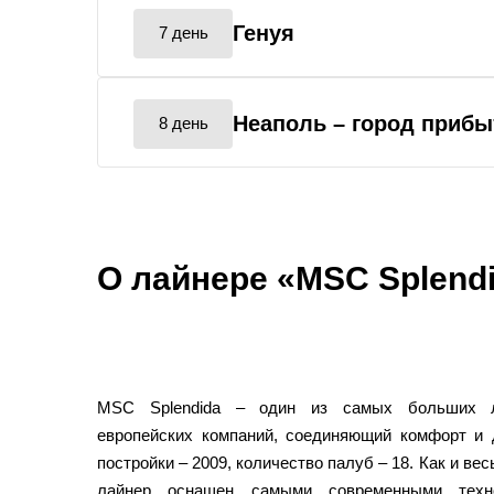
Генуя
7 день
Неаполь
– город прибы
8 день
О лайнере «MSC Splend
MSC Splendida – один из самых больших л
европейских компаний, соединяющий комфорт и 
постройки – 2009, количество палуб – 18. Как и ве
лайнер оснащен самыми современными техн