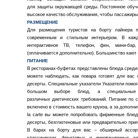
для защиты окружающей среды. Постоянное обуч
высокое качество обслуживания, чтобы пассажиры 
РАЗМЕЩЕНИЕ
Для размещения туристов на борту лайнера 
современным и стильным интерьером. В кажд
интерактивное ТВ, телефон, фен, мини-бар,
(оплачивается дополнительно). Большинство кают 
ПИТАНИЕ
В ресторанах-буфетах представлены блюда средиз
можете наблюдать, как повара готовят для вас 
десерты. Специальные указатели Указатели помог
большом выборе блюд, а специальные
различных диетических требований. Питание по 
включено в стоимость вашего круиза, а за дополни
la carte вы можете попробовать фирменные блю
десерты, безглютеновые или предварительно при
В барах на борту для вас – обширный ассорт
классических, фруктовых и инновационных ко