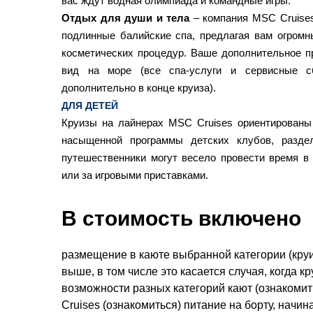
вас ждут водная олимпиада и командные игры.
Отдых для души и тела
– компания MSC Cruises
подлинные балийские спа, предлагая вам огром
косметических процедур. Ваше дополнительное 
вид на море (все спа-услуги и сервисные с
дополнительно в конце круиза).
ДЛЯ ДЕТЕЙ
Круизы на лайнерах MSC Cruises ориентированы
насыщенной программы детских клубов, разде
путешественники могут весело провести время в 
или за игровыми приставками.
В стоимость включено
размещение в каюте выбранной категории (круи
выше, в том числе это касается случая, когда 
возможности разных категорий кают (ознакоми
Cruises (ознакомиться) питание на борту, начин