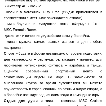
ежедневные шоу в стиле бродвейских мюзиклов в театре.
кинотеатр 4D и казино.
шопинг в магазинах Duty Free (скидки применяются в
соответствии с местными законодательствами).
мини-боулинг и симулятор гонки «Формулы 1» –
MSC Formula Racer.
дискотеки и вечерние диджейские сеты у бассейна.
живая музыка самых разных жанров и для любого
настроения.
Спорт
– будьте в форме независимо от уровня подготовки:
для начинающих – растяжка, релаксация и пилатес, для
любителей интенсивного фитнеса – аэробика и танцы.
Оцените современный спортивный центр с
захватывающим видом на море. В зависимости от
выбранного круиза за время путешествия вы можете
поучаствовать в соревнованиях по разным видам спорта, а
в бассейне вас ждут водная олимпиада и командные игры.
Отдых для души и тела
– компания MSC Cruises