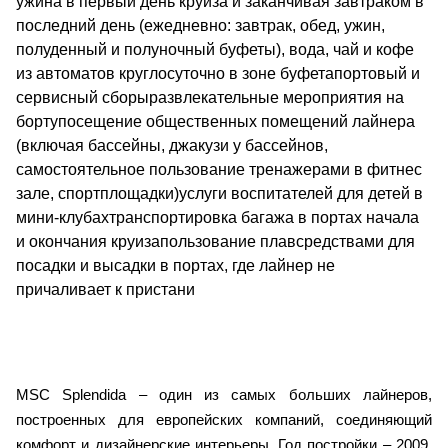
ужина в первый день круиза и заканчивая завтраком в
последний день (ежедневно: завтрак, обед, ужин,
полуденный и полуночный буфеты), вода, чай и кофе
из автоматов круглосуточно в зоне буфетапортовый и
сервисный сборыразвлекательные мероприятия на
бортупосещение общественных помещений лайнера
(включая бассейны, джакузи у бассейнов,
самостоятельное пользование тренажерами в фитнес
зале, спортплощадки)услуги воспитателей для детей в
мини-клубахтранспортировка багажа в портах начала
и окончания круизапользование плавсредствами для
посадки и высадки в портах, где лайнер не
причаливает к пристани
MSC Splendida – один из самых больших лайнеров,
построенных для европейских компаний, соединяющий
комфорт и дизайнерские интерьеры. Год постройки – 2009,