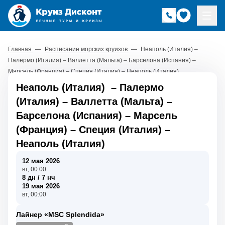
Главная
—
Расписание морских круизов
—
Неаполь (Италия) –
Палермо (Италия) – Валлетта (Мальта) – Барселона (Испания) –
Марсель (Франция) – Специя (Италия) – Неаполь (Италия)
Неаполь (Италия)
–
Палермо
(Италия)
–
Валлетта (Мальта)
–
Барселона (Испания)
–
Марсель
(Франция)
–
Специя (Италия)
–
Неаполь (Италия)
12 мая 2026
вт, 00:00
8 дн / 7 нч
19 мая 2026
вт, 00:00
Лайнер «MSC Splendida»