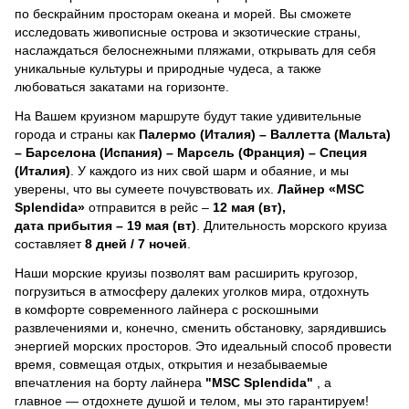
по бескрайним просторам океана и морей.
Вы сможете
исследовать живописные острова и экзотические страны,
наслаждаться белоснежными пляжами, открывать для себя
уникальные культуры и природные чудеса, а также
любоваться закатами на горизонте.
На Вашем круизном маршруте будут такие удивительные
города и страны как
Палермо (Италия) – Валлетта (Мальта)
– Барселона (Испания) – Марсель (Франция) – Специя
(Италия)
. У каждого из них свой шарм и обаяние, и мы
уверены, что вы сумеете почувствовать их.
Лайнер
«MSC
Splendida»
отправится в рейс –
12 мая (вт),
дата прибытия – 19 мая (вт)
. Длительность морского круиза
составляет
8 дней / 7 ночей
.
Наши морские круизы позволят вам расширить кругозор,
погрузиться в атмосферу далеких уголков мира, отдохнуть
в комфорте современного лайнера с роскошными
развлечениями и, конечно, сменить обстановку, зарядившись
энергией морских просторов. Это идеальный способ провести
время, совмещая отдых, открытия и незабываемые
впечатления на борту лайнера
"MSC Splendida"
, a
главное — отдохнете душой и телом, мы это гарантируем!