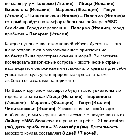
по маршруту
«Палермо (Италия) – Ибица (Испания) –
Барселона (Испания) – Марсель (Франция) – Генуя
(Италия) – Чивитавеккья (Италия) – Палермо (Италия)»
,
который пройдет на комфортабельном лайнере
«MSC
Seaview»
. Город отправления –
Палермо (Италия)
, город
прибытия –
Палермо (Италия)
.
Каждое путешествие с компанией «Круиз Дисконт» — это
шанс отправиться в захватывающее приключение
по бескрайним просторам океана и морей.
Вы сможете
исследовать живописные острова и экзотические страны,
наслаждаться белоснежными пляжами, открывать для себя
уникальные культуры и природные чудеса, а также
любоваться закатами на горизонте.
На Вашем круизном маршруте будут такие удивительные
города и страны как
Ибица (Испания) – Барселона
(Испания) – Марсель (Франция) – Генуя (Италия) –
Чивитавеккья (Италия)
. У каждого из них свой шарм
и обаяние, и мы уверены, что вы сумеете почувствовать их.
Лайнер
«MSC Seaview»
отправится в рейс –
21 сентября
(пн), дата прибытия – 28 сентября (пн)
. Длительность
морского круиза составляет
8 дней / 7 ночей
.