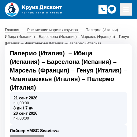
Главная
—
Расписание морских круизов
—
Палермо (Италия) –
Ибица (Испания) – Барселона (Испания) – Марсель (Франция) – Генуя
(Италия) – Чивитавеккья (Италия) – Палермо (Италия)
Палермо (Италия)
–
Ибица
(Испания)
–
Барселона (Испания)
–
Марсель (Франция)
–
Генуя (Италия)
–
Чивитавеккья (Италия)
–
Палермо
(Италия)
21 сент 2026
пн, 00:00
8 дн / 7 нч
28 сент 2026
пн, 00:00
Лайнер «MSC Seaview»