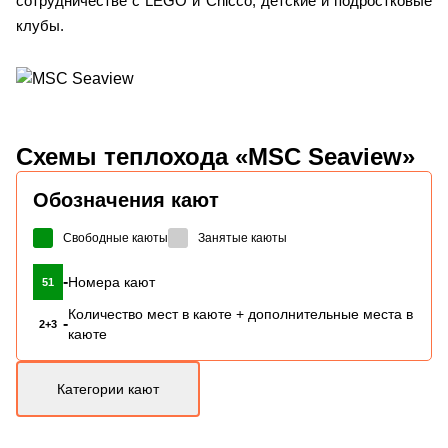
сотрудничестве с LEGO и Chicco, детские и подростковые
клубы.
Схемы
теплохода «MSC Seaview»
Обозначения кают
Свободные каюты
Занятые каюты
-
Номера кают
51
Количество мест в каюте + дополнительные места в
-
2+3
каюте
Категории кают