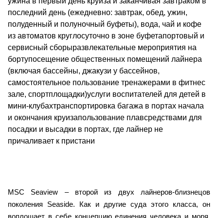
ужина в первый день круиза и заканчивая завтраком в
последний день (ежедневно: завтрак, обед, ужин,
полуденный и полуночный буфеты), вода, чай и кофе
из автоматов круглосуточно в зоне буфетапортовый и
сервисный сборыразвлекательные мероприятия на
бортупосещение общественных помещений лайнера
(включая бассейны, джакузи у бассейнов,
самостоятельное пользование тренажерами в фитнес
зале, спортплощадки)услуги воспитателей для детей в
мини-клубахтранспортировка багажа в портах начала
и окончания круизапользование плавсредствами для
посадки и высадки в портах, где лайнер не
причаливает к пристани
MSC Seaview – второй из двух лайнеров-близнецов
поколения Seaside. Как и другие суда этого класса, он
воплощает в себе концепцию единения человека и моря.