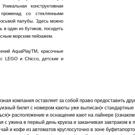
 Уникальная конструктивная
променад со стеклянными
восьмой палубы. Здесь можно
 в один из бутиков, посидеть
исным морским пейзажем.
ений AquaPlayTM, красочные
 с LEGO и Chicco, детские и
зная компания оставляет за собой право предоставить друг
круизный билет с номером каюты уже выписан)• стандартные
ться)• расположение и оснащение кают на лайнере (ознако
ая с ужина в первый день круиза и заканчивая завтраком в 
 чай и кофе из автоматов круглосуточно в зоне буфетапор