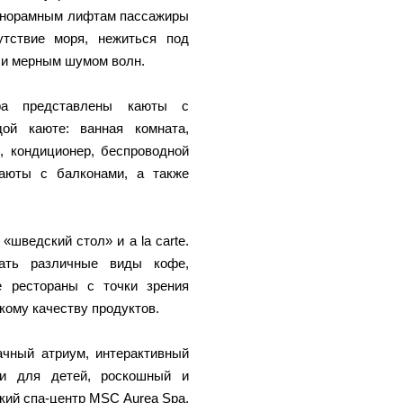
панорамным лифтам пассажиры
тствие моря, нежиться под
 и мерным шумом волн.
ра представлены каюты с
ой каюте: ванная комната,
, кондиционер, беспроводной
каюты с балконами, а также
.
шведский стол» и a la carte.
ать различные виды кофе,
е рестораны с точки зрения
кому качеству продуктов.
ачный атриум, интерактивный
ями для детей, роскошный и
кий спа-центр MSC Aurea Spa,