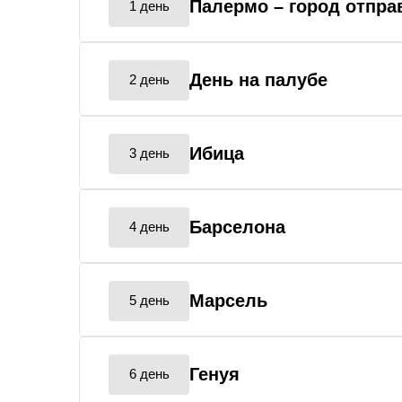
Палермо
– город отпра
1 день
День на палубе
2 день
Ибица
3 день
Барселона
4 день
Марсель
5 день
Генуя
6 день