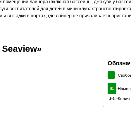
 помещений лайнера (включая бассейны, джакузи у бассей
уги воспитателей для детей в мини-клубахтранспортировка
 и высадки в портах, где лайнер не причаливает к пристан
 Seaview»
Обозна
Свобо
-
Номер
51
-
Количе
2+3