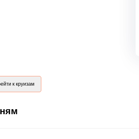
ейти к круизам
дням