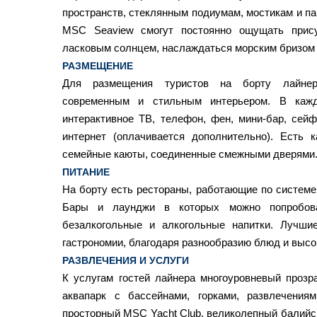
пространств, стеклянным подиумам, мостикам и 
MSC Seaview смогут постоянно ощущать прису
ласковым солнцем, наслаждаться морским бризом
РАЗМЕЩЕНИЕ
Для размещения туристов на борту лайне
современным и стильным интерьером. В кажд
интерактивное ТВ, телефон, фен, мини-бар, сейф
интернет (оплачивается дополнительно). Есть 
семейные каюты, соединенные смежными дверями
ПИТАНИЕ
На борту есть рестораны, работающие по системе «
Бары и лаунджи в которых можно попробов
безалкогольные и алкогольные напитки. Лучши
гастрономии, благодаря разнообразию блюд и высо
РАЗВЛЕЧЕНИЯ И УСЛУГИ
К услугам гостей лайнера многоуровневый прозр
аквапарк с бассейнами, горками, развлечени
просторный MSC Yacht Club, великолепный балийс