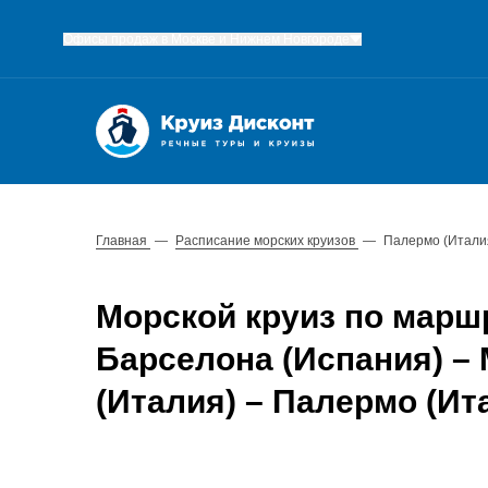
Офисы продаж в Москве и Нижнем Новгороде
Главная
—
Расписание морских круизов
—
Палермо (Италия
Морской круиз по маршр
Барселона (Испания) – 
(Италия) – Палермо (Ит