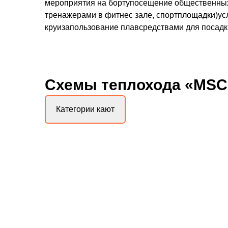
мероприятия на бортупосещение общественных
тренажерами в фитнес зале, спортплощадки)усл
круизапользование плавсредствами для посадки
Схемы
теплохода «MSC
Категории кают