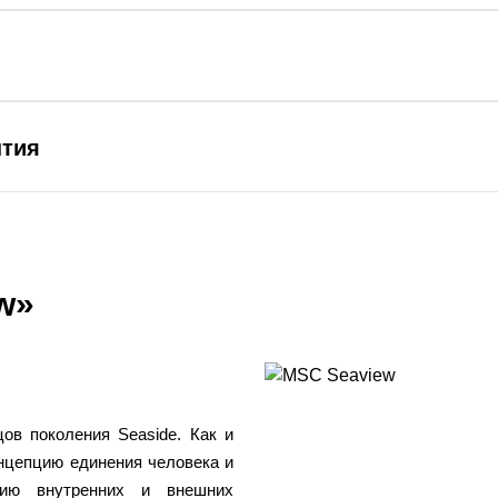
ытия
w»
ов поколения Seaside. Как и
онцепцию единения человека и
нию внутренних и внешних