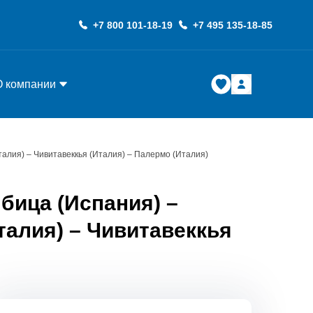
+7 800 101-18-19
+7 495 135-18-85
О компании
талия) – Чивитавеккья (Италия) – Палермо (Италия)
бица (Испания) –
талия) – Чивитавеккья