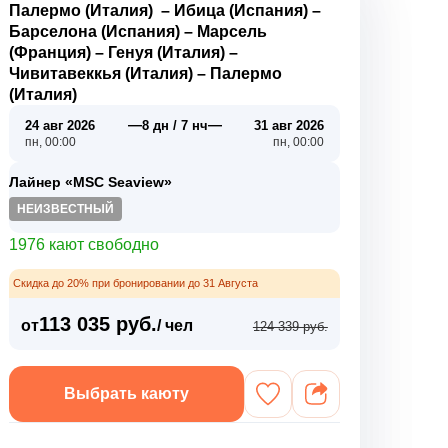
Палермо (Италия)
–
Ибица (Испания)
–
Барселона (Испания)
–
Марсель
(Франция)
–
Генуя (Италия)
–
Чивитавеккья (Италия)
–
Палермо
(Италия)
—
—
24 авг 2026
8 дн / 7 нч
31 авг 2026
пн, 00:00
пн, 00:00
Лайнер «MSC Seaview»
НЕИЗВЕСТНЫЙ
1976 кают свободно
Скидка до 20% при бронировании до 31 Августа
113 035 руб.
от
/ чел
124 339 руб.
Выбрать каюту