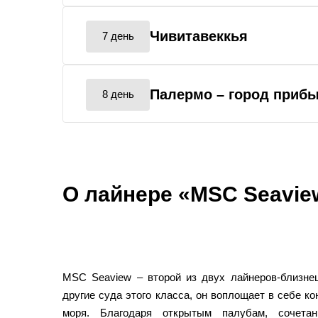
Чивитавеккья
7 день
Палермо
– город приб
8 день
О лайнере «MSC Seavie
MSC Seaview – второй из двух лайнеров-близнец
другие суда этого класса, он воплощает в себе к
моря. Благодаря открытым палубам, сочета