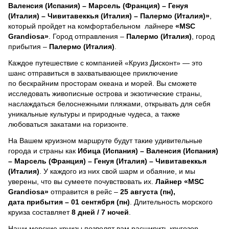
Валенсия (Испания) – Марсель (Франция) – Генуя
(Италия) – Чивитавеккья (Италия) – Палермо (Италия)»
,
который пройдет на комфортабельном лайнере
«MSC
Grandiosa»
. Город отправления –
Палермо (Италия)
, город
прибытия –
Палермо (Италия)
.
Каждое путешествие с компанией «Круиз Дисконт» — это
шанс отправиться в захватывающее приключение
по бескрайним просторам океана и морей.
Вы сможете
исследовать живописные острова и экзотические страны,
наслаждаться белоснежными пляжами, открывать для себя
уникальные культуры и природные чудеса, а также
любоваться закатами на горизонте.
На Вашем круизном маршруте будут такие удивительные
города и страны как
Ибица (Испания) – Валенсия (Испания)
– Марсель (Франция) – Генуя (Италия) – Чивитавеккья
(Италия)
. У каждого из них свой шарм и обаяние, и мы
уверены, что вы сумеете почувствовать их.
Лайнер
«MSC
Grandiosa»
отправится в рейс –
25 августа (пн),
дата прибытия – 01 сентября (пн)
. Длительность морского
круиза составляет
8 дней / 7 ночей
.
Наши морские круизы позволят вам расширить кругозор,