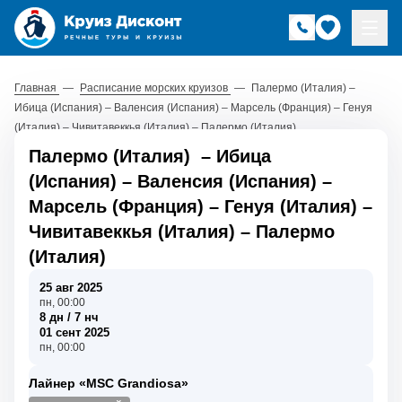
Главная
—
Расписание морских круизов
—
Палермо (Италия) –
Ибица (Испания) – Валенсия (Испания) – Марсель (Франция) – Генуя
(Италия) – Чивитавеккья (Италия) – Палермо (Италия)
Палермо (Италия)
–
Ибица
(Испания)
–
Валенсия (Испания)
–
Марсель (Франция)
–
Генуя (Италия)
–
Чивитавеккья (Италия)
–
Палермо
(Италия)
25 авг 2025
пн, 00:00
8 дн / 7 нч
01 сент 2025
пн, 00:00
Лайнер «MSC Grandiosa»