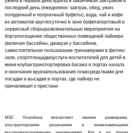
ужина в первый день круиза и заканчивая завтраком в
последний день (ежедневно: завтрак, обед, ужин,
полуденный и полуночный буфеты), вода, чай и кофе
из автоматов круглосуточно в зоне буфетапортовый и
сервисный сборыразвлекательные мероприятия на
бортупосещение общественных помещений лайнера
(включая бассейны, джакузи у бассейнов,
самостоятельное пользование тренажерами в фитнес
зале, спортплощадки)услуги воспитателей для детей в
мини-клубахтранспортировка багажа в портах начала
и окончания круизапользование плавсредствами для
посадки и высадки в портах, где лайнер не
причаливает к пристани
MSC Grandiosa впечатляет своими размерами,
конструкторскими решениями и захватывающими
высокотехнологичными инновациями. Как и на других