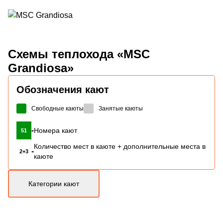
Схемы
теплохода «MSC
Grandiosa»
Обозначения кают
Свободные каюты
Занятые каюты
-
Номера кают
51
Количество мест в каюте + дополнительные места в
-
2+3
каюте
Категории кают