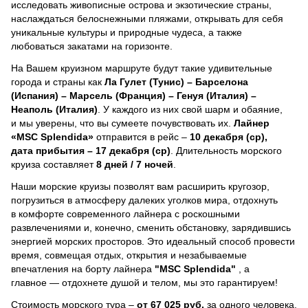
исследовать живописные острова и экзотические страны,
наслаждаться белоснежными пляжами, открывать для себя
уникальные культуры и природные чудеса, а также
любоваться закатами на горизонте.
На Вашем круизном маршруте будут такие удивительные
города и страны как
Ла Гулет (Тунис) – Барселона
(Испания) – Марсель (Франция) – Генуя (Италия) –
Неаполь (Италия)
. У каждого из них свой шарм и обаяние,
и мы уверены, что вы сумеете почувствовать их.
Лайнер
«MSC Splendida»
отправится в рейс –
10 декабря (ср),
дата прибытия – 17 декабря (ср)
. Длительность морского
круиза составляет
8 дней / 7 ночей
.
Наши морские круизы позволят вам расширить кругозор,
погрузиться в атмосферу далеких уголков мира, отдохнуть
в комфорте современного лайнера с роскошными
развлечениями и, конечно, сменить обстановку, зарядившись
энергией морских просторов. Это идеальный способ провести
время, совмещая отдых, открытия и незабываемые
впечатления на борту лайнера
"MSC Splendida"
, a
главное — отдохнете душой и телом, мы это гарантируем!
Стоимость морского тура –
от 67 025 руб.
за одного человека.