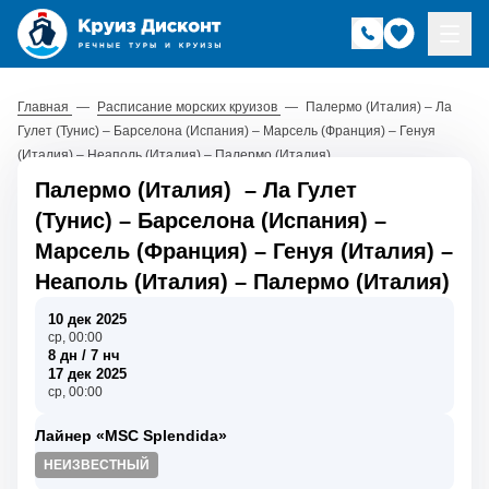
Главная
—
Расписание морских круизов
—
Палермо (Италия) – Ла
Гулет (Тунис) – Барселона (Испания) – Марсель (Франция) – Генуя
(Италия) – Неаполь (Италия) – Палермо (Италия)
Палермо (Италия)
–
Ла Гулет
(Тунис)
–
Барселона (Испания)
–
Марсель (Франция)
–
Генуя (Италия)
–
Неаполь (Италия)
–
Палермо (Италия)
10 дек 2025
ср, 00:00
8 дн / 7 нч
17 дек 2025
ср, 00:00
Лайнер «MSC Splendida»
НЕИЗВЕСТНЫЙ