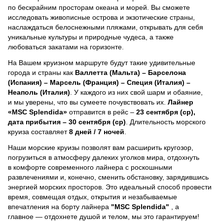
по бескрайним просторам океана и морей.
Вы сможете
исследовать живописные острова и экзотические страны,
наслаждаться белоснежными пляжами, открывать для себя
уникальные культуры и природные чудеса, а также
любоваться закатами на горизонте.
На Вашем круизном маршруте будут такие удивительные
города и страны как
Валлетта (Мальта) – Барселона
(Испания) – Марсель (Франция) – Специя (Италия) –
Неаполь (Италия)
. У каждого из них свой шарм и обаяние,
и мы уверены, что вы сумеете почувствовать их.
Лайнер
«MSC Splendida»
отправится в рейс –
23 сентября (ср),
дата прибытия – 30 сентября (ср)
. Длительность морского
круиза составляет
8 дней / 7 ночей
.
Наши морские круизы позволят вам расширить кругозор,
погрузиться в атмосферу далеких уголков мира, отдохнуть
в комфорте современного лайнера с роскошными
развлечениями и, конечно, сменить обстановку, зарядившись
энергией морских просторов. Это идеальный способ провести
время, совмещая отдых, открытия и незабываемые
впечатления на борту лайнера
"MSC Splendida"
, a
главное — отдохнете душой и телом, мы это гарантируем!