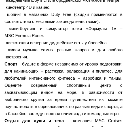
ежедневные шоу в стиле бродвейских мюзиклов в театре.
кинотеатр 4D и казино.
шопинг в магазинах Duty Free (скидки применяются в
соответствии с местными законодательствами).
мини-боулинг и симулятор гонки «Формулы 1» –
MSC Formula Racer.
дискотеки и вечерние диджейские сеты у бассейна.
живая музыка самых разных жанров и для любого
настроения.
Спорт
– будьте в форме независимо от уровня подготовки:
для начинающих – растяжка, релаксация и пилатес, для
любителей интенсивного фитнеса – аэробика и танцы.
Оцените современный спортивный центр с
захватывающим видом на море. В зависимости от
выбранного круиза за время путешествия вы можете
поучаствовать в соревнованиях по разным видам спорта, а
в бассейне вас ждут водная олимпиада и командные игры.
Отдых для души и тела
– компания MSC Cruises