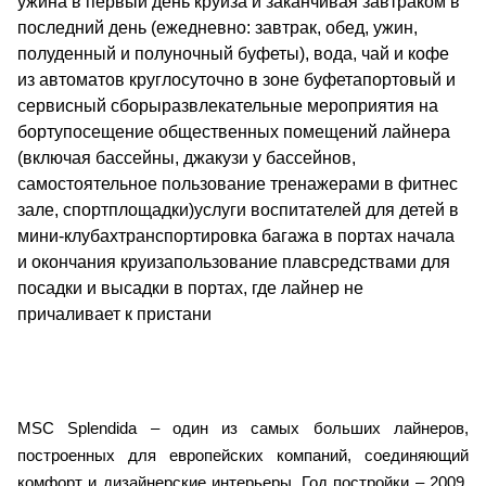
ужина в первый день круиза и заканчивая завтраком в
последний день (ежедневно: завтрак, обед, ужин,
полуденный и полуночный буфеты), вода, чай и кофе
из автоматов круглосуточно в зоне буфетапортовый и
сервисный сборыразвлекательные мероприятия на
бортупосещение общественных помещений лайнера
(включая бассейны, джакузи у бассейнов,
самостоятельное пользование тренажерами в фитнес
зале, спортплощадки)услуги воспитателей для детей в
мини-клубахтранспортировка багажа в портах начала
и окончания круизапользование плавсредствами для
посадки и высадки в портах, где лайнер не
причаливает к пристани
MSC Splendida – один из самых больших лайнеров,
построенных для европейских компаний, соединяющий
комфорт и дизайнерские интерьеры. Год постройки – 2009,