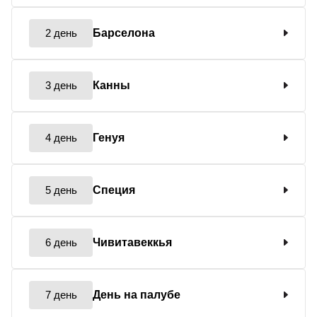
2 день
Барселона
3 день
Канны
4 день
Генуя
5 день
Специя
6 день
Чивитавеккья
7 день
День на палубе