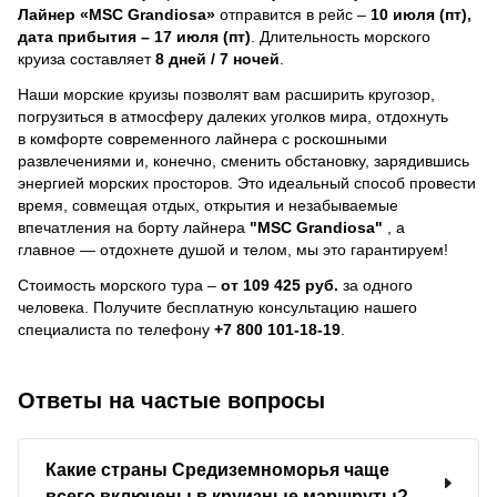
Лайнер
«MSC Grandiosa»
отправится в рейс –
10 июля (пт),
дата прибытия – 17 июля (пт)
. Длительность морского
круиза составляет
8 дней / 7 ночей
.
Наши морские круизы позволят вам расширить кругозор,
погрузиться в атмосферу далеких уголков мира, отдохнуть
в комфорте современного лайнера с роскошными
развлечениями и, конечно, сменить обстановку, зарядившись
энергией морских просторов. Это идеальный способ провести
время, совмещая отдых, открытия и незабываемые
впечатления на борту лайнера
"MSC Grandiosa"
, a
главное — отдохнете душой и телом, мы это гарантируем!
Стоимость морского тура –
от 109 425 руб.
за одного
человека.
Получите бесплатную консультацию нашего
специалиста по телефону
+7 800 101-18-19
.
Ответы на частые вопросы
Какие страны Средиземноморья чаще
всего включены в круизные маршруты?