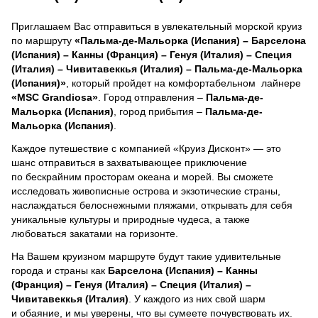
Приглашаем Вас отправиться в увлекательный морской круиз
по маршруту
«Пальма-де-Мальорка (Испания) – Барселона
(Испания) – Канны (Франция) – Генуя (Италия) – Специя
(Италия) – Чивитавеккья (Италия) – Пальма-де-Мальорка
(Испания)»
, который пройдет на комфортабельном лайнере
«MSC Grandiosa»
. Город отправления –
Пальма-де-
Мальорка (Испания)
, город прибытия –
Пальма-де-
Мальорка (Испания)
.
Каждое путешествие с компанией «Круиз Дисконт» — это
шанс отправиться в захватывающее приключение
по бескрайним просторам океана и морей.
Вы сможете
исследовать живописные острова и экзотические страны,
наслаждаться белоснежными пляжами, открывать для себя
уникальные культуры и природные чудеса, а также
любоваться закатами на горизонте.
На Вашем круизном маршруте будут такие удивительные
города и страны как
Барселона (Испания) – Канны
(Франция) – Генуя (Италия) – Специя (Италия) –
Чивитавеккья (Италия)
. У каждого из них свой шарм
и обаяние, и мы уверены, что вы сумеете почувствовать их.