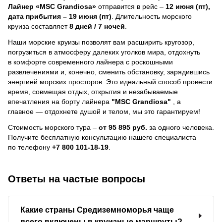
Лайнер
«MSC Grandiosa»
отправится в рейс –
12 июня (пт),
дата прибытия – 19 июня (пт)
. Длительность морского
круиза составляет
8 дней / 7 ночей
.
Наши морские круизы позволят вам расширить кругозор,
погрузиться в атмосферу далеких уголков мира, отдохнуть
в комфорте современного лайнера с роскошными
развлечениями и, конечно, сменить обстановку, зарядившись
энергией морских просторов. Это идеальный способ провести
время, совмещая отдых, открытия и незабываемые
впечатления на борту лайнера
"MSC Grandiosa"
, a
главное — отдохнете душой и телом, мы это гарантируем!
Стоимость морского тура –
от 95 895 руб.
за одного человека.
Получите бесплатную консультацию нашего специалиста
по телефону
+7 800 101-18-19
.
Ответы на частые вопросы
Какие страны Средиземноморья чаще
всего включены в круизные маршруты?