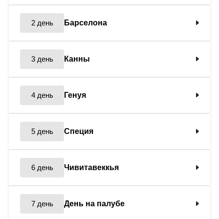
2 день
Барселона
3 день
Канны
4 день
Генуя
5 день
Специя
6 день
Чивитавеккья
7 день
День на палубе