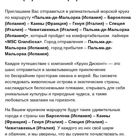
Приглашаем Вас отправиться в увлекательный морской круиз
по маршруту
«Пальма-де-Мальорка (Испания) – Барселона
(Испания) – Канны (Франция) – Генуя (Италия) – Специя
(Италия) – Чивитавеккья (Италия) – Пальма-де-Мальорка
(Испания)»
, который пройдет на комфортабельном лайнере
«MSC Grandiosa»
. Город отправления –
Пальма-де-
Мальорка (Испания)
, город прибытия –
Пальма-де-
Мальорка (Испания)
.
Каждое путешествие с компанией «Круиз Дисконт» — это
шанс отправиться в захватывающее приключение
по бескрайним просторам океана и морей.
Вы сможете
исследовать живописные острова и экзотические страны,
наслаждаться белоснежными пляжами, открывать для себя
уникальные культуры и природные чудеса, а также
любоваться закатами на горизонте.
На Вашем круизном маршруте будут такие удивительные
города и страны как
Барселона (Испания) – Канны
(Франция) – Генуя (Италия) – Специя (Италия) –
Чивитавеккья (Италия)
. У каждого из них свой шарм
и обаяние, и мы уверены, что вы сумеете почувствовать их.